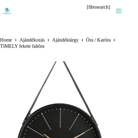
Skip
[fibosearch]
to
content
Home
Ajándékozás
Ajándéktárgy
Óra / Karóra
TIMELY fekete falióra