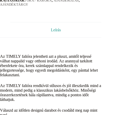
KATEGÓRIÁK:
ÓRA / KARÓRA
,
AJÁNDÉKOZÁS
,
AJÁNDÉKTÁRGY
Leírás
Az TIMELY falióra jelentheti azt a pluszt, amitől teljessé
válhat nappalid vagy otthoni irodád. Az arannyal tarkított
ébenfekete óra, kerek számlappal rendelkezik és
jellegzetessége, hogy egyedi megoldásként, egy pánttal lehet
felakasztani.
Az TIMELY falióra rendkívül stílusos és jól illeszkedik mind a
modern, mind pedig a klasszikus lakásbelsőkhöz. Minőségi
óraszerkezetének hála rápillantva, mindig a pontos időt
láthatjuk.
Válaszd az időtlen designú darabot és csodáld meg nap mint
nap!