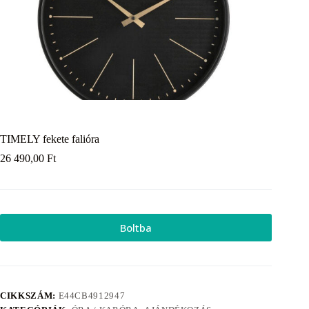
TIMELY fekete falióra
26 490,00
Ft
Boltba
CIKKSZÁM:
E44CB4912947