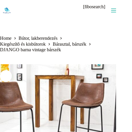
Skip
[fibosearch]
to
content
Home
Bútor, lakberendezés
Kiegészítõ és kisbútorok
Bárasztal, bárszék
DJANGO barna vintage bárszék