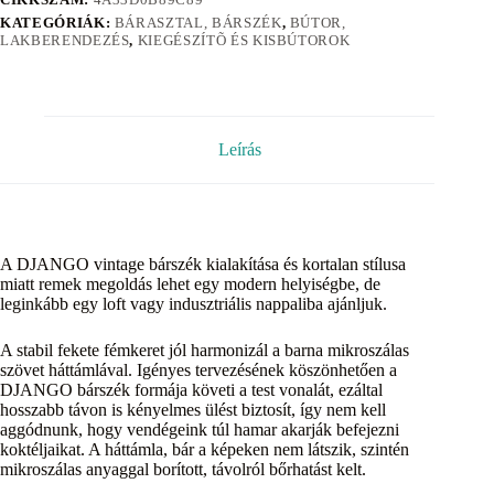
KATEGÓRIÁK:
BÁRASZTAL, BÁRSZÉK
,
BÚTOR,
LAKBERENDEZÉS
,
KIEGÉSZÍTÕ ÉS KISBÚTOROK
Leírás
A DJANGO vintage bárszék kialakítása és kortalan stílusa
miatt remek megoldás lehet egy modern helyiségbe, de
leginkább egy loft vagy indusztriális nappaliba ajánljuk.
A stabil fekete fémkeret jól harmonizál a barna mikroszálas
szövet háttámlával. Igényes tervezésének köszönhetően a
DJANGO bárszék formája követi a test vonalát, ezáltal
hosszabb távon is kényelmes ülést biztosít, így nem kell
aggódnunk, hogy vendégeink túl hamar akarják befejezni
koktéljaikat. A háttámla, bár a képeken nem látszik, szintén
mikroszálas anyaggal borított, távolról bőrhatást kelt.