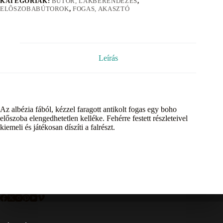
KATEGÓRIÁK:
BÚTOR, LAKBERENDEZÉS
,
ELÕSZOBABÚTOROK
,
FOGAS, AKASZTÓ
Leírás
Az albézia fából, kézzel faragott antikolt fogas egy boho
előszoba elengedhetetlen kelléke. Fehérre festett részleteivel
kiemeli és játékosan díszíti a falrészt.