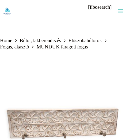
Skip
[fibosearch]
to
content
Home
Bútor, lakberendezés
Elõszobabútorok
Fogas, akasztó
MUNDUK faragott fogas