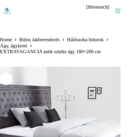
Skip
[fibosearch]
to
content
Home
Bútor, lakberendezés
Hálószoba bútorok
Ágy, ágykeret
EXTRAVAGANCIA antik szürke ágy 180×200 cm