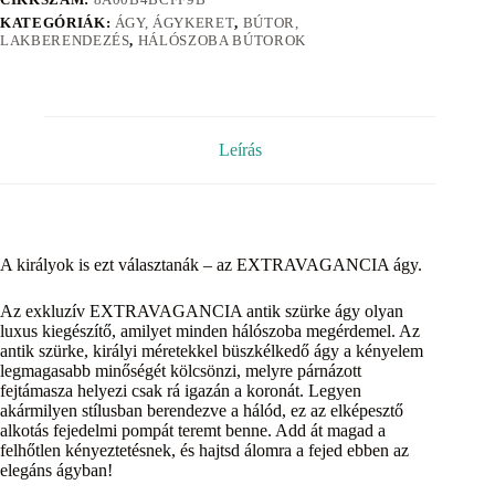
KATEGÓRIÁK:
ÁGY, ÁGYKERET
,
BÚTOR,
LAKBERENDEZÉS
,
HÁLÓSZOBA BÚTOROK
Leírás
A királyok is ezt választanák – az EXTRAVAGANCIA ágy.
Az exkluzív EXTRAVAGANCIA antik szürke ágy olyan
luxus kiegészítő, amilyet minden hálószoba megérdemel. Az
antik szürke, királyi méretekkel büszkélkedő ágy a kényelem
legmagasabb minőségét kölcsönzi, melyre párnázott
fejtámasza helyezi csak rá igazán a koronát. Legyen
akármilyen stílusban berendezve a hálód, ez az elképesztő
alkotás fejedelmi pompát teremt benne. Add át magad a
felhőtlen kényeztetésnek, és hajtsd álomra a fejed ebben az
elegáns ágyban!