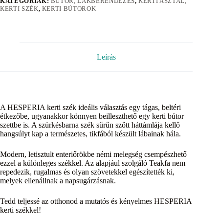
KATEGÓRIÁK:
BÚTOR, LAKBERENDEZÉS
,
KERTI ASZTAL,
KERTI SZÉK
,
KERTI BÚTOROK
Leírás
A HESPERIA kerti szék ideális választás egy tágas, beltéri
étkezőbe, ugyanakkor könnyen beilleszthető egy kerti bútor
szettbe is. A szürkésbarna szék sűrűn szőtt háttámlája kellő
hangsúlyt kap a természetes, tikfából készült lábainak hála.
Modern, letisztult enteriőrökbe némi melegség csempészhető
ezzel a különleges székkel. Az alapjául szolgáló Teakfa nem
repedezik, rugalmas és olyan szövetekkel egészítették ki,
melyek ellenállnak a napsugárzásnak.
Tedd teljessé az otthonod a mutatós és kényelmes HESPERIA
kerti székkel!