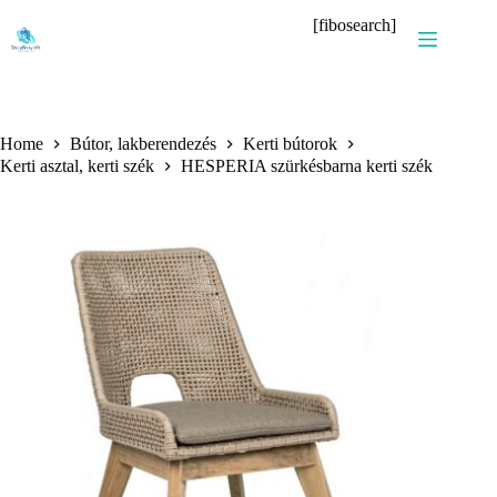
Skip
[fibosearch]
to
content
Home
Bútor, lakberendezés
Kerti bútorok
Kerti asztal, kerti szék
HESPERIA szürkésbarna kerti szék