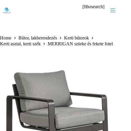
Skip
[fibosearch]
to
content
Home
Bútor, lakberendezés
Kerti bútorok
Kerti asztal, kerti szék
MERRIGAN szürke és fekete fotel