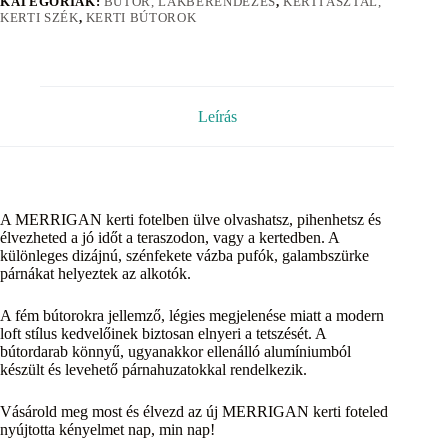
KATEGÓRIÁK:
BÚTOR, LAKBERENDEZÉS
,
KERTI ASZTAL,
KERTI SZÉK
,
KERTI BÚTOROK
Leírás
A MERRIGAN kerti fotelben ülve olvashatsz, pihenhetsz és
élvezheted a jó időt a teraszodon, vagy a kertedben. A
különleges dizájnú, szénfekete vázba pufók, galambszürke
párnákat helyeztek az alkotók.
A fém bútorokra jellemző, légies megjelenése miatt a modern
loft stílus kedvelőinek biztosan elnyeri a tetszését. A
bútordarab könnyű, ugyanakkor ellenálló alumíniumból
készült és levehető párnahuzatokkal rendelkezik.
Vásárold meg most és élvezd az új MERRIGAN kerti foteled
nyújtotta kényelmet nap, min nap!