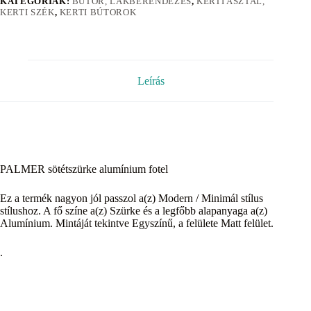
KATEGÓRIÁK:
BÚTOR, LAKBERENDEZÉS
,
KERTI ASZTAL,
KERTI SZÉK
,
KERTI BÚTOROK
Leírás
PALMER sötétszürke alumínium fotel
Ez a termék nagyon jól passzol a(z) Modern / Minimál stílus
stílushoz. A fő színe a(z) Szürke és a legfőbb alapanyaga a(z)
Alumínium. Mintáját tekintve Egyszínű, a felülete Matt felület.
.