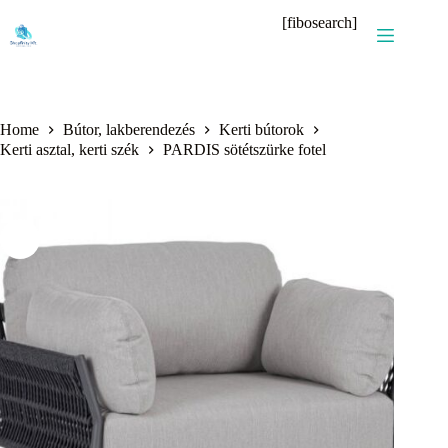
Skip
[fibosearch]
to
content
Home
Bútor, lakberendezés
Kerti bútorok
Kerti asztal, kerti szék
PARDIS sötétszürke fotel