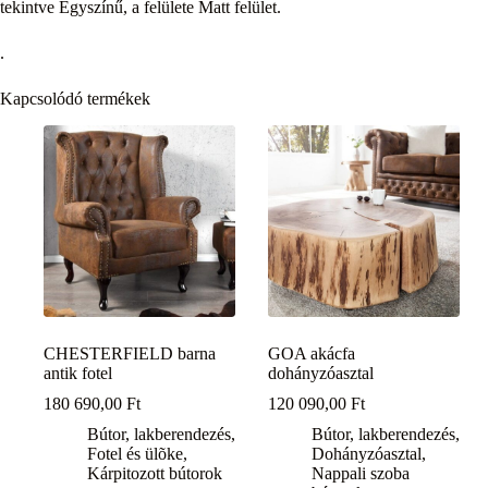
tekintve Egyszínű, a felülete Matt felület.
.
Kapcsolódó termékek
CHESTERFIELD barna
GOA akácfa
antik fotel
dohányzóasztal
180 690,00
Ft
120 090,00
Ft
Bútor, lakberendezés
,
Bútor, lakberendezés
,
Fotel és ülõke
,
Dohányzóasztal
,
Kárpitozott bútorok
Nappali szoba