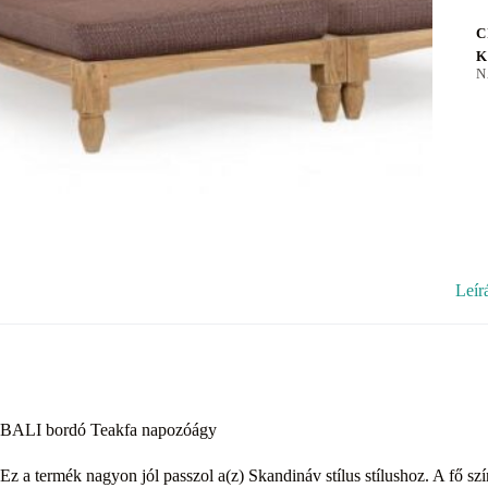
C
K
N
Leír
BALI bordó Teakfa napozóágy
Ez a termék nagyon jól passzol a(z) Skandináv stílus stílushoz. A fő sz