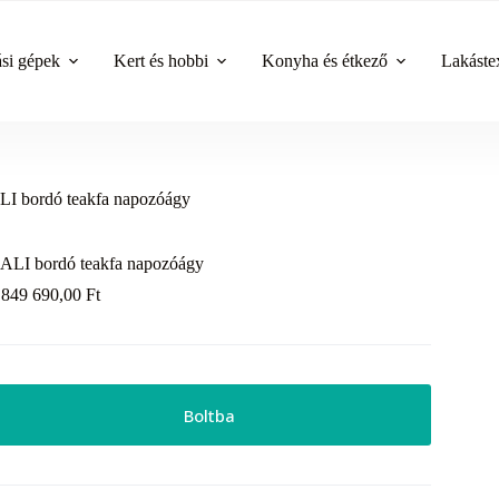
ási gépek
Kert és hobbi
Konyha és étkező
Lakástex
I bordó teakfa napozóágy
ALI bordó teakfa napozóágy
 849 690,00
Ft
Boltba