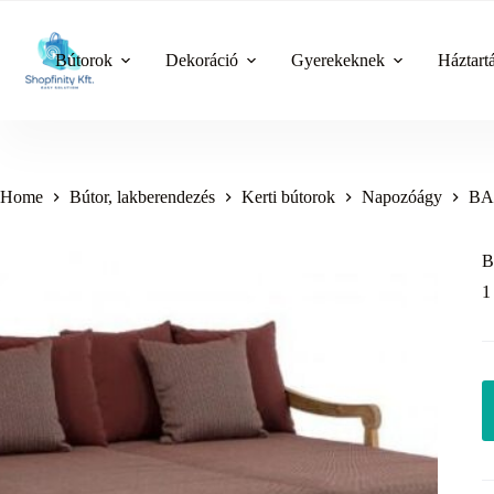
Skip
to
content
Bútorok
Dekoráció
Gyerekeknek
Háztart
Home
Bútor, lakberendezés
Kerti bútorok
Napozóágy
BAL
B
1