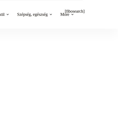
[fibosearch]
til
Szépség, egészség
More