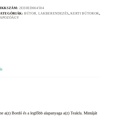
IKKSZÁM:
2EE0ED664504
ATEGÓRIÁK:
BÚTOR, LAKBERENDEZÉS
,
KERTI BÚTOROK
,
APOZÓÁGY
ás
íne a(z) Bordó és a legfőbb alapanyaga a(z) Teakfa. Mintáját