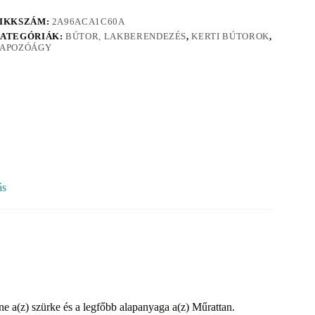
IKKSZÁM:
2A96ACA1C60A
ATEGÓRIÁK:
BÚTOR, LAKBERENDEZÉS
,
KERTI BÚTOROK
,
APOZÓÁGY
ás
íne a(z) szürke és a legfőbb alapanyaga a(z) Műrattan.