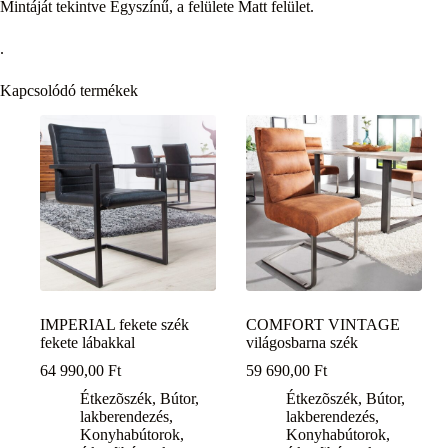
Mintáját tekintve Egyszínű, a felülete Matt felület.
.
Kapcsolódó termékek
IMPERIAL fekete szék
COMFORT VINTAGE
fekete lábakkal
világosbarna szék
64 990,00
Ft
59 690,00
Ft
Étkezõszék
,
Bútor,
Étkezõszék
,
Bútor,
lakberendezés
,
lakberendezés
,
Konyhabútorok,
Konyhabútorok,