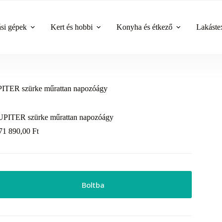
ási gépek
Kert és hobbi
Konyha és étkező
Lakástex
ITER szürke műrattan napozóágy
UPITER szürke műrattan napozóágy
71 890,00
Ft
Boltba