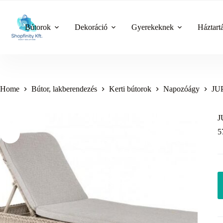
Skip
to
content
Bútorok
Dekoráció
Gyerekeknek
Háztart
Home
Bútor, lakberendezés
Kerti bútorok
Napozóágy
JUP
J
5