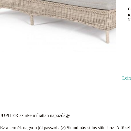
C
K
N
Leír
JUPITER szürke műrattan napozóágy
Ez a termék nagyon jól passzol a(z) Skandináv stílus stílushoz. A fő sz