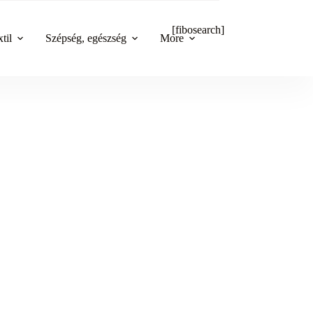
[fibosearch]
til
Szépség, egészség
More