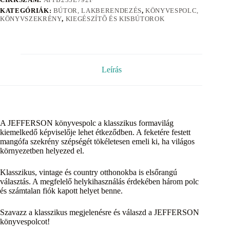
KATEGÓRIÁK:
BÚTOR, LAKBERENDEZÉS
,
KÖNYVESPOLC,
KÖNYVSZEKRÉNY
,
KIEGÉSZÍTÕ ÉS KISBÚTOROK
Leírás
A JEFFERSON könyvespolc a klasszikus formavilág
kiemelkedő képviselője lehet étkeződben. A feketére festett
mangófa szekrény szépségét tökéletesen emeli ki, ha világos
környezetben helyezed el.
Klasszikus, vintage és country otthonokba is elsőrangú
választás. A megfelelő helykihasználás érdekében három polc
és számtalan fiók kapott helyet benne.
Szavazz a klasszikus megjelenésre és válaszd a JEFFERSON
könyvespolcot!