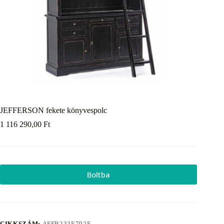
JEFFERSON fekete könyvespolc
1 116 290,00
Ft
Boltba
CIKKSZÁM:
AFFB233E792F