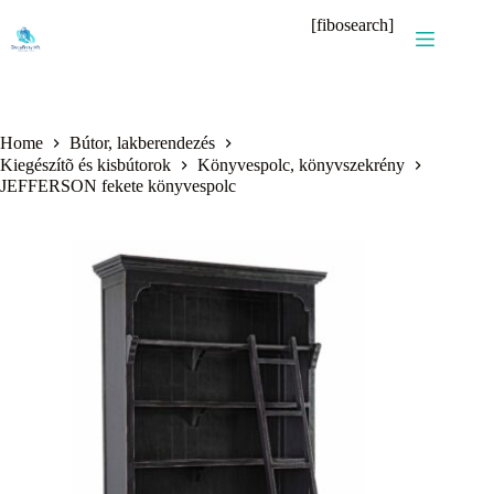
Skip
[fibosearch]
to
content
Home
Bútor, lakberendezés
Kiegészítõ és kisbútorok
Könyvespolc, könyvszekrény
JEFFERSON fekete könyvespolc