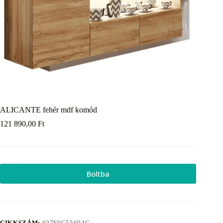
ALICANTE fehér mdf komód
121 890,00
Ft
Boltba
CIKKSZÁM:
027F0C55604C