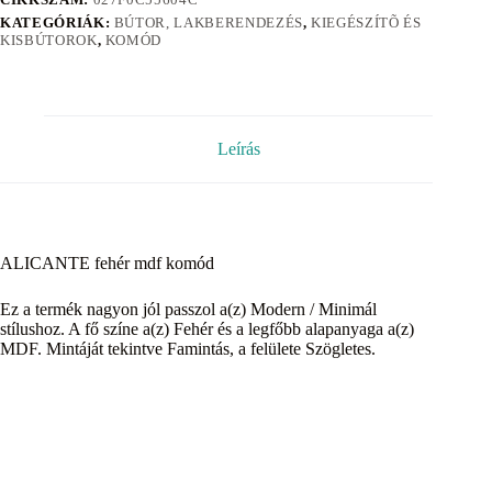
KATEGÓRIÁK:
BÚTOR, LAKBERENDEZÉS
,
KIEGÉSZÍTÕ ÉS
KISBÚTOROK
,
KOMÓD
Leírás
ALICANTE fehér mdf komód
Ez a termék nagyon jól passzol a(z) Modern / Minimál
stílushoz. A fő színe a(z) Fehér és a legfőbb alapanyaga a(z)
MDF. Mintáját tekintve Famintás, a felülete Szögletes.