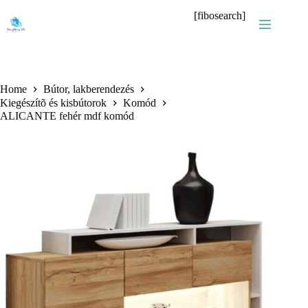
Skip
[fibosearch]
to
content
Home
Bútor, lakberendezés
Kiegészítõ és kisbútorok
Komód
ALICANTE fehér mdf komód