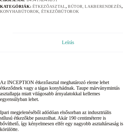
KATEGÓRIÁK:
ÉTKEZÕASZTAL
,
BÚTOR, LAKBERENDEZÉS
,
KONYHABÚTOROK, ÉTKEZÕBÚTOROK
Leírás
Az INCEPTION étkezőasztal meghatározó eleme lehet
étkeződnek vagy a tágas konyhádnak. Taupe márványmintás
asztallapja miatt világosabb árnyalatokkal kellemes
egyensúlyban lehet.
Ipari megjelenéséből adódóan elsősorban az indusztriális
stílusú étkezőkbe passzolhat. Akár 190 centiméterre is
bővíthető, így kényelmesen elfér egy nagyobb asztaltársaság is
körülötte.