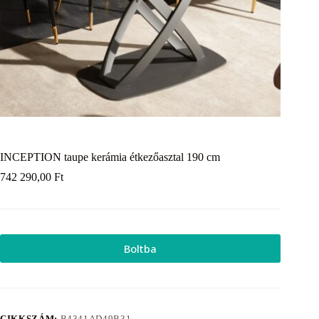
INCEPTION taupe kerámia étkezőasztal 190 cm
742 290,00
Ft
Boltba
CIKKSZÁM:
B4341AD49B31