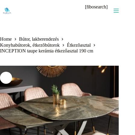
Skip
[fibosearch]
to
content
Home
Bútor, lakberendezés
Konyhabútorok, étkezõbútorok
Étkezõasztal
INCEPTION taupe kerámia étkezőasztal 190 cm