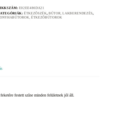
IKKSZÁM:
E02EE486DA21
ATEGÓRIÁK:
ÉTKEZÕSZÉK
,
BÚTOR, LAKBERENDEZÉS
,
ONYHABÚTOROK, ÉTKEZÕBÚTOROK
ás
etére festett színe minden felületnek jól áll.