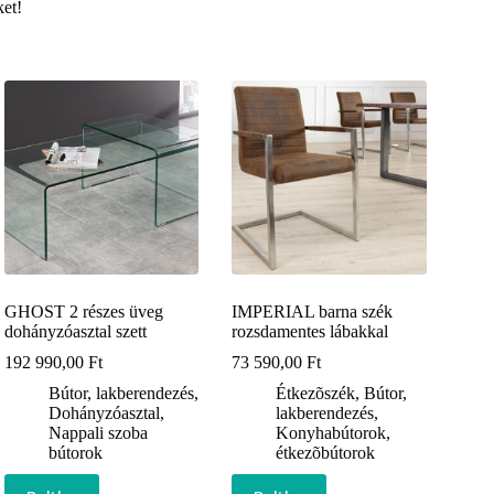
ket!
GHOST 2 részes üveg
IMPERIAL barna szék
dohányzóasztal szett
rozsdamentes lábakkal
192 990,00
Ft
73 590,00
Ft
Bútor, lakberendezés
,
Étkezõszék
,
Bútor,
Dohányzóasztal
,
lakberendezés
,
Nappali szoba
Konyhabútorok,
bútorok
étkezõbútorok