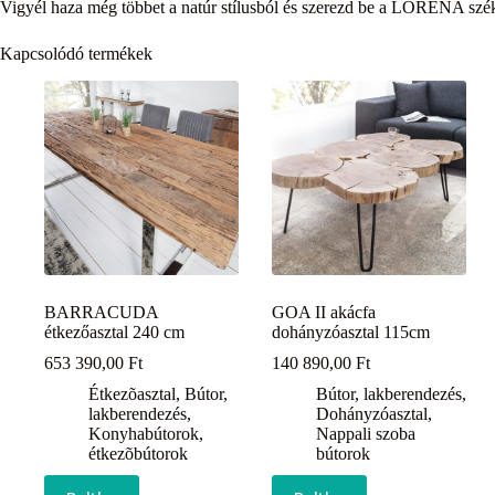
Vigyél haza még többet a natúr stílusból és szerezd be a LORENA szé
Kapcsolódó termékek
BARRACUDA
GOA II akácfa
étkezőasztal 240 cm
dohányzóasztal 115cm
653 390,00
Ft
140 890,00
Ft
Étkezõasztal
,
Bútor,
Bútor, lakberendezés
,
lakberendezés
,
Dohányzóasztal
,
Konyhabútorok,
Nappali szoba
étkezõbútorok
bútorok