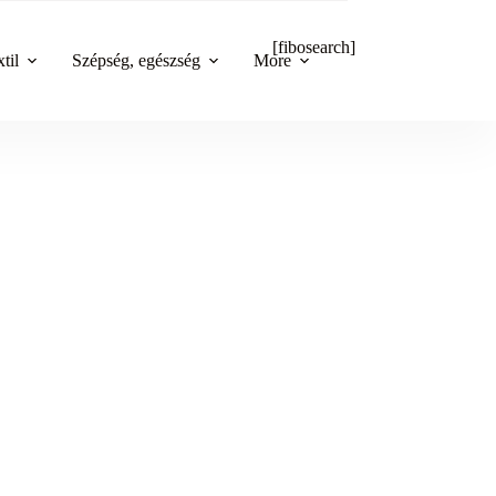
[fibosearch]
til
Szépség, egészség
More