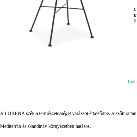
C
K
K
Leír
A LORENA szék a természetességet varázsol étkeződbe. A szőtt rattan fek
Mediterrán és skandináv környezetben hatásos.