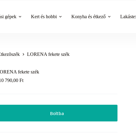
ási gépek
Kert és hobbi
Konyha és étkező
Lakástex
Étkezõszék
LORENA fekete szék
ORENA fekete szék
10 790,00
Ft
Boltba