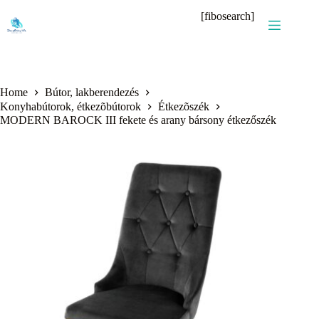
Skip
[fibosearch]
to
content
Home
Bútor, lakberendezés
Konyhabútorok, étkezõbútorok
Étkezõszék
MODERN BAROCK III fekete és arany bársony étkezőszék