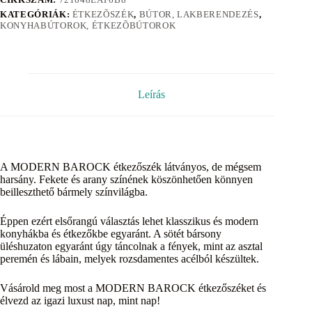
KATEGÓRIÁK:
ÉTKEZÕSZÉK
,
BÚTOR, LAKBERENDEZÉS
,
KONYHABÚTOROK, ÉTKEZÕBÚTOROK
Leírás
A MODERN BAROCK étkezőszék látványos, de mégsem
harsány. Fekete és arany színének köszönhetően könnyen
beilleszthető bármely színvilágba.
Éppen ezért elsőrangú választás lehet klasszikus és modern
konyhákba és étkezőkbe egyaránt. A sötét bársony
üléshuzaton egyaránt úgy táncolnak a fények, mint az asztal
peremén és lábain, melyek rozsdamentes acélból készültek.
Vásárold meg most a MODERN BAROCK étkezőszéket és
élvezd az igazi luxust nap, mint nap!