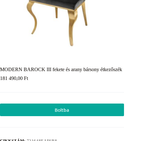
MODERN BAROCK III fekete és arany bársony étkezőszék
181 490,00
Ft
Boltba
CIKKSZÁM:
721648EAF6B8