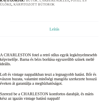
KATEGÓRIÁK:
BÚTOR, LAKBERENDEZÉS
,
FOTEL ÉS
ÜLÕKE
,
KÁRPITOZOTT BÚTOROK
Leírás
A CHARLESTON fotel a retró stílus egyik legkényelmesebb
képviselője. Barna és bézs borítása egyszerűbb színek mellé
ideális.
Loft és vintage nappalikban teszi a legnagyobb hatást. Bőr és
vászon huzata, valamint minőségi mangófa szerkezete hosszú
éveken át garantálja a megbízhatóságot.
Szerezd be a CHARLESTON komfortos darabját, és máris
kész az igazán vintage hatású nappali!