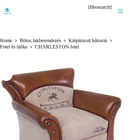
Skip
[fibosearch]
to
content
Home
Bútor, lakberendezés
Kárpitozott bútorok
Fotel és ülõke
CHARLESTON fotel