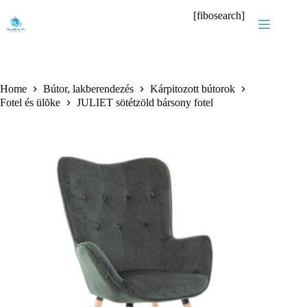
Skip
[fibosearch]
to
content
Home
Bútor, lakberendezés
Kárpitozott bútorok
Fotel és ülõke
JULIET sötétzöld bársony fotel