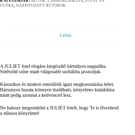
KATEGÓRIÁK:
BÚTOR, LAKBERENDEZÉS
,
FOTEL ÉS
ÜLÕKE
,
KÁRPITOZOTT BÚTOROK
Leírás
A JULIET fotel elegáns kiegészítő bármilyen nappaliba.
Sötétzöld színe miatt világosabb szobákba javasoljuk.
Klasszikus és modern enteriőrök igazi megkoronázása lehet.
Bársonyos huzata könnyen tisztítható, kényelmes kialakítása
miatt pedig azonnal a kedvenced lesz.
Ne habozz megrendelni a JULIET fotelt, hogy Te is élvezhesd
a stílusos kényelmet!