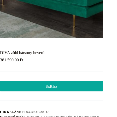
DIVA zöld bársony heverő
381 590,00
Ft
Boltba
CIKKSZÁM:
ED44A63BA8D7