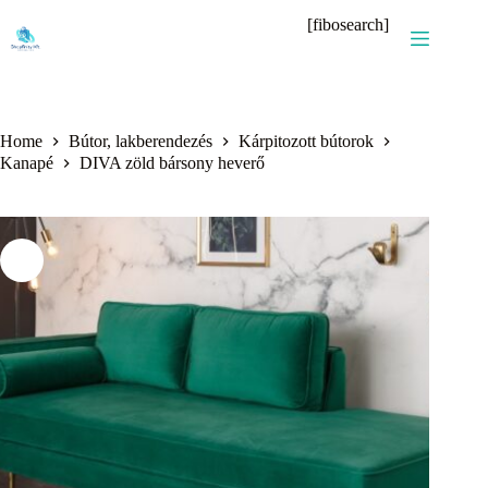
Skip
[fibosearch]
to
content
Home
Bútor, lakberendezés
Kárpitozott bútorok
Kanapé
DIVA zöld bársony heverő