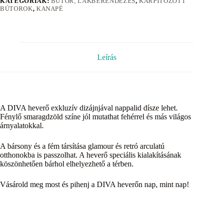
KATEGÓRIÁK:
BÚTOR, LAKBERENDEZÉS
,
KÁRPITOZOTT
BÚTOROK
,
KANAPÉ
Leírás
A DIVA heverő exkluzív dizájnjával nappalid dísze lehet.
Fénylő smaragdzöld színe jól mutathat fehérrel és más világos
árnyalatokkal.
A bársony és a fém társítása glamour és retró arculatú
otthonokba is passzolhat. A heverő speciális kialakításának
köszönhetően bárhol elhelyezhető a térben.
Vásárold meg most és pihenj a DIVA heverőn nap, mint nap!