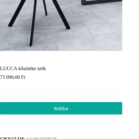
LUCCA kőszürke szék
73 090,00
Ft
Boltba
CIKKSZÁM:
AA186156DE4E