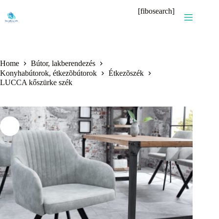
Skip
[fibosearch]
to
content
Home
Bútor, lakberendezés
Konyhabútorok, étkezõbútorok
Étkezõszék
LUCCA kőszürke szék