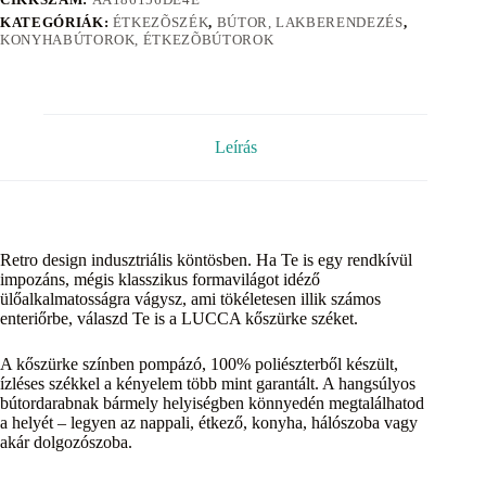
KATEGÓRIÁK:
ÉTKEZÕSZÉK
,
BÚTOR, LAKBERENDEZÉS
,
KONYHABÚTOROK, ÉTKEZÕBÚTOROK
Leírás
Retro design indusztriális köntösben. Ha Te is egy rendkívül
impozáns, mégis klasszikus formavilágot idéző
ülőalkalmatosságra vágysz, ami tökéletesen illik számos
enteriőrbe, válaszd Te is a LUCCA kőszürke széket.
A kőszürke színben pompázó, 100% poliészterből készült,
ízléses székkel a kényelem több mint garantált. A hangsúlyos
bútordarabnak bármely helyiségben könnyedén megtalálhatod
a helyét – legyen az nappali, étkező, konyha, hálószoba vagy
akár dolgozószoba.