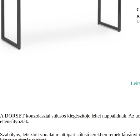
C
K
D
Leír
A DORSET konzolasztal stílusos kiegészítője lehet nappalidnak. Az acé
ellensúlyozták.
Szabályos, letisztult vonalai miatt ipari stílusú terekben remek látványt