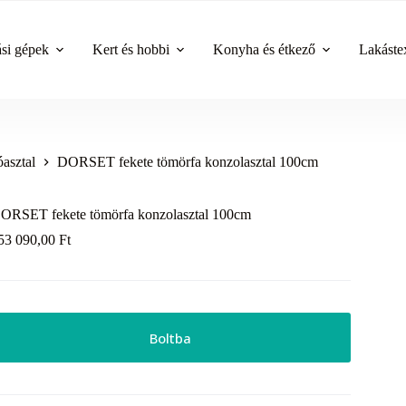
ási gépek
Kert és hobbi
Konyha és étkező
Lakástex
asztal
DORSET fekete tömörfa konzolasztal 100cm
ORSET fekete tömörfa konzolasztal 100cm
53 090,00
Ft
Boltba