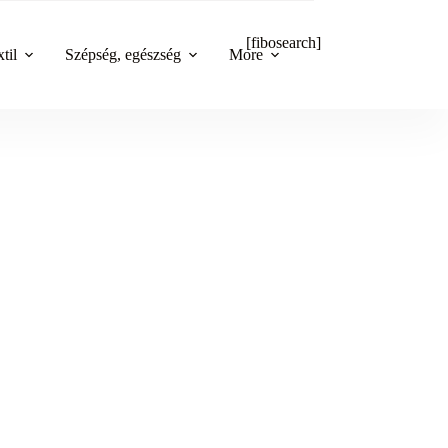
[fibosearch]
til
Szépség, egészség
More