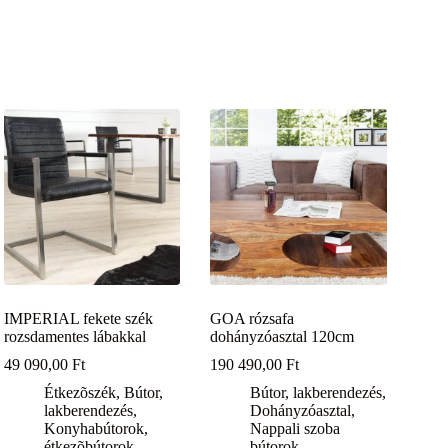
IMPERIAL fekete szék
GOA rózsafa
rozsdamentes lábakkal
dohányzóasztal 120cm
49 090,00
Ft
190 490,00
Ft
Étkezõszék
,
Bútor,
Bútor, lakberendezés
,
lakberendezés
,
Dohányzóasztal
,
Konyhabútorok,
Nappali szoba
étkezõbútorok
bútorok