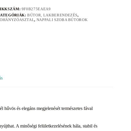
IKKSZÁM:
9F0B275EAEA9
ATEGÓRIÁK:
BÚTOR, LAKBERENDEZÉS
,
OHÁNYZÓASZTAL
,
NAPPALI SZOBA BÚTOROK
ás
l hűvös és elegáns megjelenését természetes fával
 nyújthat. A minőségi felületkezelésének hála, stabil és