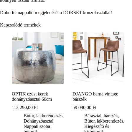
könnyen tisztán tartható.
Dobd fel nappalid megjelenését a DORSET konzolasztallal!
Kapcsolódó termékek
OPTIK ezüst kerek
DJANGO barna vintage
dohányzóasztal 60cm
bárszék
112 290,00
Ft
59 090,00
Ft
Bútor, lakberendezés
,
Bárasztal, bárszék
,
Dohányzóasztal
,
Bútor, lakberendezés
,
Nappali szoba
Kiegészítõ és
bútorok
kisbútorok