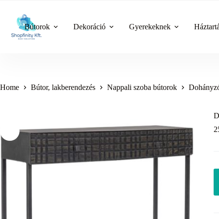
Skip
to
content
Bútorok
Dekoráció
Gyerekeknek
Háztart
Home
Bútor, lakberendezés
Nappali szoba bútorok
Dohányzó
D
2