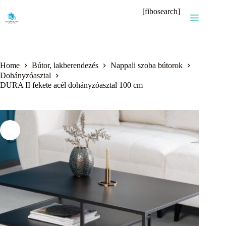
Skip
[fibosearch]
to
content
Home
Bútor, lakberendezés
Nappali szoba bútorok
Dohányzóasztal
DURA II fekete acél dohányzóasztal 100 cm