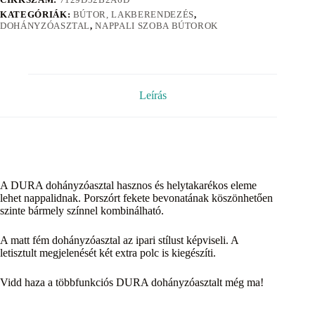
KATEGÓRIÁK:
BÚTOR, LAKBERENDEZÉS
,
DOHÁNYZÓASZTAL
,
NAPPALI SZOBA BÚTOROK
Leírás
A DURA dohányzóasztal hasznos és helytakarékos eleme
lehet nappalidnak. Porszórt fekete bevonatának köszönhetően
szinte bármely színnel kombinálható.
A matt fém dohányzóasztal az ipari stílust képviseli. A
letisztult megjelenését két extra polc is kiegészíti.
Vidd haza a többfunkciós DURA dohányzóasztalt még ma!