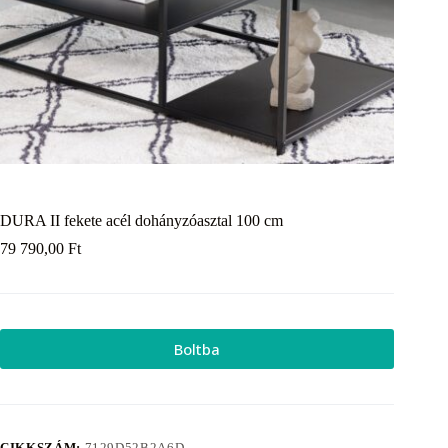
DURA II fekete acél dohányzóasztal 100 cm
79 790,00
Ft
Boltba
CIKKSZÁM:
7129D52B2A6D