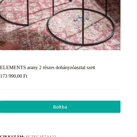
ELEMENTS arany 2 részes dohányzóasztal szett
173 990,00
Ft
Boltba
CIKKSZÁM:
EC5EC1F7A422