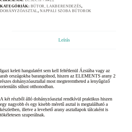
KATEGÓRIÁK:
BÚTOR, LAKBERENDEZÉS
,
DOHÁNYZÓASZTAL
,
NAPPALI SZOBA BÚTOROK
Leírás
Igazi keleti hangulatért sem kell feltétlenül Ázsiába vagy az
arab országokba barangolnod, hiszen az ELEMENTS arany 2
részes dohányzóasztallal most megteremtheted a lenyűgöző
orientális stílust otthonodban.
A két részből álló dohányzóasztal rendkívül praktikus hiszen
egy nagyobb és egy kisebb méretű asztal is megtalálható a
készletben, illetve a levehető arany asztallapok tálcaként is
tökéletesen szuperálnak.