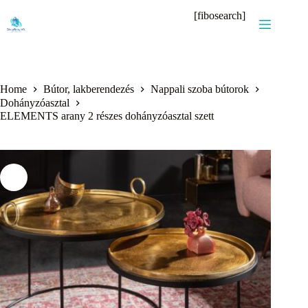
Skip
[fibosearch]
to
content
Home
Bútor, lakberendezés
Nappali szoba bútorok
Dohányzóasztal
ELEMENTS arany 2 részes dohányzóasztal szett