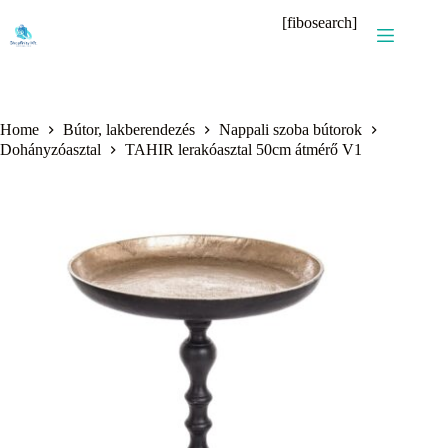
Skip
[fibosearch]
to
content
Home
Bútor, lakberendezés
Nappali szoba bútorok
Dohányzóasztal
TAHIR lerakóasztal 50cm átmérő V1