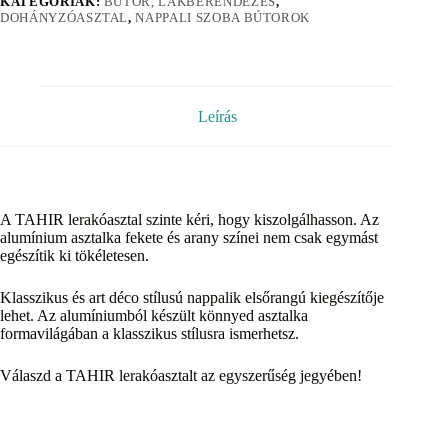
KATEGÓRIÁK:
BÚTOR, LAKBERENDEZÉS
,
DOHÁNYZÓASZTAL
,
NAPPALI SZOBA BÚTOROK
Leírás
A TAHIR lerakóasztal szinte kéri, hogy kiszolgálhasson. Az
alumínium asztalka fekete és arany színei nem csak egymást
egészítik ki tökéletesen.
Klasszikus és art déco stílusú nappalik elsőrangú kiegészítője
lehet. Az alumíniumból készült könnyed asztalka
formavilágában a klasszikus stílusra ismerhetsz.
Válaszd a TAHIR lerakóasztalt az egyszerűség jegyében!