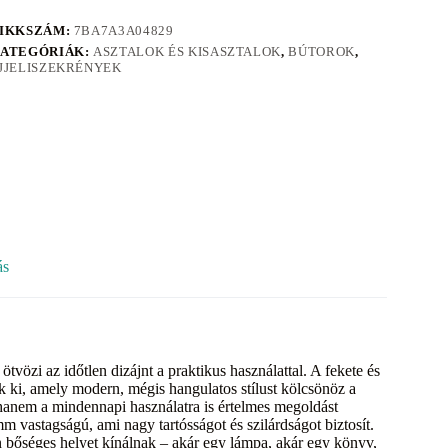
IKKSZÁM:
7BA7A3A04829
ATEGÓRIÁK:
ASZTALOK ÉS KISASZTALOK
,
BÚTOROK
,
JJELISZEKRÉNYEK
ás
tvözi az időtlen dizájnt a praktikus használattal. A fekete és
k ki, amely modern, mégis hangulatos stílust kölcsönöz a
 hanem a mindennapi használatra is értelmes megoldást
vastagságú, ami nagy tartósságot és szilárdságot biztosít.
n bőséges helyet kínálnak – akár egy lámpa, akár egy könyv,