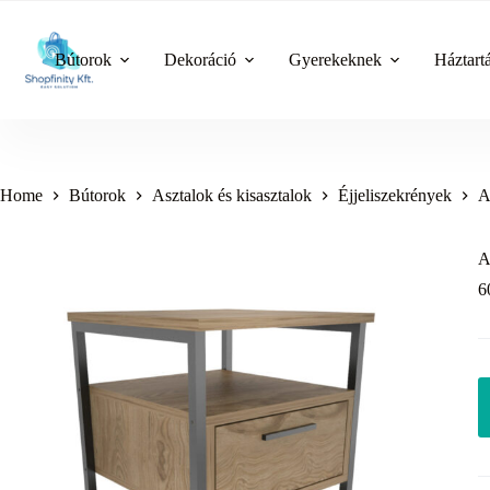
Skip
to
content
Bútorok
Dekoráció
Gyerekeknek
Háztart
Home
Bútorok
Asztalok és kisasztalok
Éjjeliszekrények
A
A
6