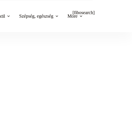
[fibosearch]
til
Szépség, egészség
More