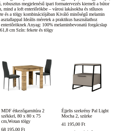
ű, robusztus megjelenésű ipari formatervezés kiemeli a bútor
 mind a loft enteriőrökbe – városi lakásokba és stílusos
kete és a tölgy kombinációjában Kiváló minőségű melamin
asztallappal Ideális méretek a praktikus használathoz
ft enteriőröknek Anyag: 100% melaminbevonatú forgácslap
,8 cm Szín: fekete és tölgy
MDF étkezőgarnitúra 2
Éjjelis szekrény Pal Light
székkel, 80 x 80 x 75
Mocha 2, szürke
cm,Wotan tölgy
41 195,00
Ft
68 195,00
Ft