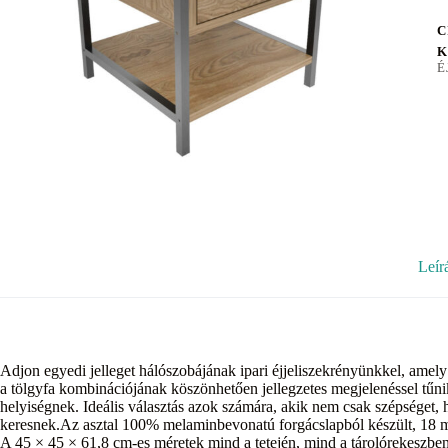
C
K
É
Leír
Adjon egyedi jelleget hálószobájának ipari éjjeliszekrényünkkel, amely ö
a tölgyfa kombinációjának köszönhetően jellegzetes megjelenéssel tűni
helyiségnek. Ideális választás azok számára, akik nem csak szépséget,
keresnek.Az asztal 100% melaminbevonatú forgácslapból készült, 18 mm 
A 45 × 45 × 61,8 cm-es méretek mind a tetején, mind a tárolórekeszbe