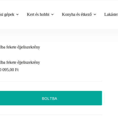
ási gépek
Kert és hobbi
Konyha és étkező
Lakástex
lba fekete éjjeliszekrény
lba fekete éjjeliszekrény
0 095,00
Ft
BOLTBA