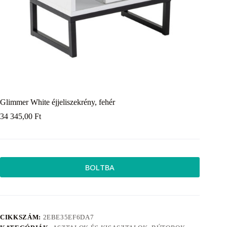
Glimmer White éjjeliszekrény, fehér
34 345,00
Ft
BOLTBA
CIKKSZÁM:
2EBE35EF6DA7