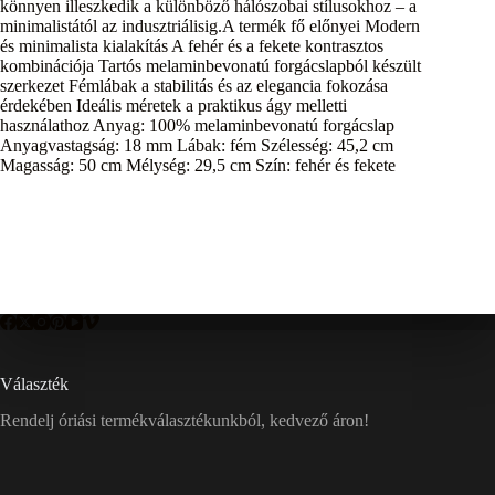
könnyen illeszkedik a különböző hálószobai stílusokhoz – a
minimalistától az indusztriálisig.A termék fő előnyei Modern
és minimalista kialakítás A fehér és a fekete kontrasztos
kombinációja Tartós melaminbevonatú forgácslapból készült
szerkezet Fémlábak a stabilitás és az elegancia fokozása
érdekében Ideális méretek a praktikus ágy melletti
használathoz Anyag: 100% melaminbevonatú forgácslap
Anyagvastagság: 18 mm Lábak: fém Szélesség: 45,2 cm
Magasság: 50 cm Mélység: 29,5 cm Szín: fehér és fekete
Választék
Rendelj óriási termékválasztékunkból, kedvező áron!