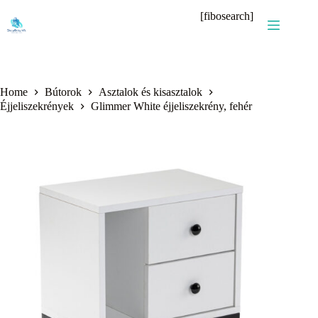
Skip
[fibosearch]
to
content
Home
Bútorok
Asztalok és kisasztalok
Éjjeliszekrények
Glimmer White éjjeliszekrény, fehér