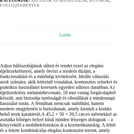
KATEGÓRIÁK:
ASZTALOK ÉS KISASZTALOK
,
BÚTOROK
,
ÉJJELISZEKRÉNYEK
Leírás
Adjon hálószobájának stílust és rendet ezzel az elegáns
éjjeliszekrénnyel, amely ötvözi a modern dizájnt, a
funkcionalitást és a minőségi kivitelezést. Ideális választás
azok számára, akik letisztult vonalakat, kontrasztos színeket és
praktikus használatot keresnek egyetlen stílusos darabban.Az
éjjeliszekrény melaminbevonatú, 18 mm vastag forgácslapból
készült, ami biztosítja tartósságát és ellenállását a mindennapi
használat során. A fémlábak nemcsak stabilitást, hanem
modern megjelenést is biztosítanak, amely kiemeli a kortárs
belső terek karakterét.A 45,2 × 50 × 29,5 cm-es méretekkel az
asztalka bőséges helyet kínál minden lényeges dolognak – a
könyvektől a mobiltelefonokon át a kozmetikumokig. A fehér
és a fekete kombinációja elegáns kontrasztot teremt, amely