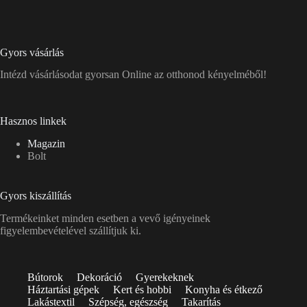
Gyors vásárlás
Intézd vásárlásodat gyorsan Online az otthonod kényelméből!
Hasznos linkek
Magazin
Bolt
Gyors kiszállítás
Termékeinket minden esetben a vevő igényeinek
figyelembevételével szállítjuk ki.
Bútorok
Dekoráció
Gyerekeknek
Háztartási gépek
Kert és hobbi
Konyha és étkező
Lakástextil
Szépség, egészség
Takarítás