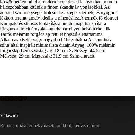
köszönhetően mind a modern berendezett lakásokban, mind a
hálószobákban kitűnik a finom skandináv vonásokkal. Az
antracit szín mélységet kölcsönöz az egész térnek, és nyugodt
légkört teremt, amely ideális a pihenéshez.A termék fő előnyei
Kompakt és stílusos kialakítás a mindennapi használatra
Elegáns antracit árnyalat, amely bármilyen belső térbe illik
Tartós melamin forgácslap felület hosszú élettartammal
Alkalmas kisebb vagy nagyobb hálószobákba A skandináv
stílus által inspirált minimalista dizájn Anyag: 100% melamin
forgácslap Lemezvastagság: 18 mm Szélesség: 44,6 cm
Mélység: 29 cm Magasság: 31,9 cm Szín: antracit
Választék
Rendelj óriási termékválasztékunkból, kedvező áron!