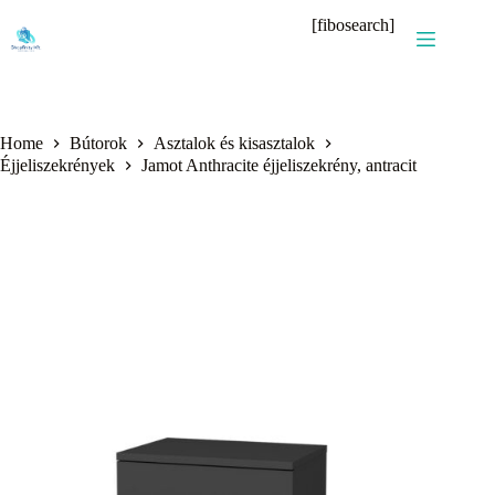
Skip
[fibosearch]
to
content
Home
Bútorok
Asztalok és kisasztalok
Éjjeliszekrények
Jamot Anthracite éjjeliszekrény, antracit