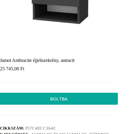
Jamot Anthracite éjjeliszekrény, antracit
25 745,00
Ft
BOLTBA
CIKKSZÁM:
F57C4ECC3A4C