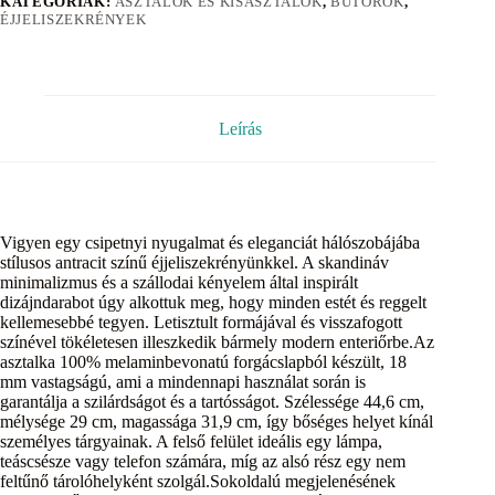
KATEGÓRIÁK:
ASZTALOK ÉS KISASZTALOK
,
BÚTOROK
,
ÉJJELISZEKRÉNYEK
Leírás
Vigyen egy csipetnyi nyugalmat és eleganciát hálószobájába
stílusos antracit színű éjjeliszekrényünkkel. A skandináv
minimalizmus és a szállodai kényelem által inspirált
dizájndarabot úgy alkottuk meg, hogy minden estét és reggelt
kellemesebbé tegyen. Letisztult formájával és visszafogott
színével tökéletesen illeszkedik bármely modern enteriőrbe.Az
asztalka 100% melaminbevonatú forgácslapból készült, 18
mm vastagságú, ami a mindennapi használat során is
garantálja a szilárdságot és a tartósságot. Szélessége 44,6 cm,
mélysége 29 cm, magassága 31,9 cm, így bőséges helyet kínál
személyes tárgyainak. A felső felület ideális egy lámpa,
teáscsésze vagy telefon számára, míg az alsó rész egy nem
feltűnő tárolóhelyként szolgál.Sokoldalú megjelenésének