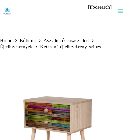
Skip
[fibosearch]
to
content
Home
Bútorok
Asztalok és kisasztalok
Éjjeliszekrények
Két színű éjjeliszekrény, színes