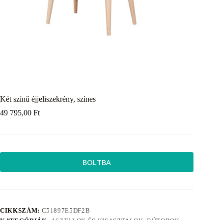
Két színű éjjeliszekrény, színes
49 795,00
Ft
BOLTBA
CIKKSZÁM:
C51897E5DF2B