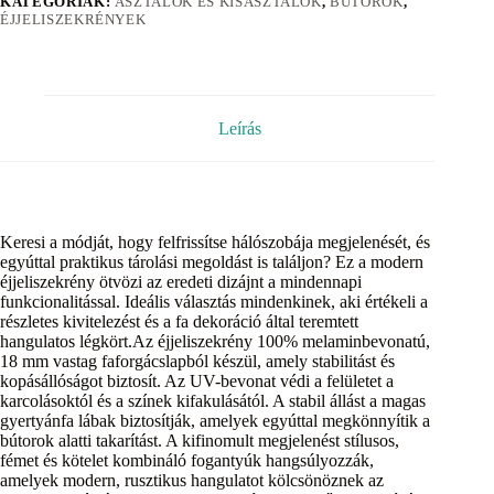
KATEGÓRIÁK:
ASZTALOK ÉS KISASZTALOK
,
BÚTOROK
,
ÉJJELISZEKRÉNYEK
Leírás
Keresi a módját, hogy felfrissítse hálószobája megjelenését, és
egyúttal praktikus tárolási megoldást is találjon? Ez a modern
éjjeliszekrény ötvözi az eredeti dizájnt a mindennapi
funkcionalitással. Ideális választás mindenkinek, aki értékeli a
részletes kivitelezést és a fa dekoráció által teremtett
hangulatos légkört.Az éjjeliszekrény 100% melaminbevonatú,
18 mm vastag faforgácslapból készül, amely stabilitást és
kopásállóságot biztosít. Az UV-bevonat védi a felületet a
karcolásoktól és a színek kifakulásától. A stabil állást a magas
gyertyánfa lábak biztosítják, amelyek egyúttal megkönnyítik a
bútorok alatti takarítást. A kifinomult megjelenést stílusos,
fémet és kötelet kombináló fogantyúk hangsúlyozzák,
amelyek modern, rusztikus hangulatot kölcsönöznek az