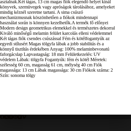
asztalnak.Két tágas, 13 cm magas fiók elegendő helyet kínál
könyvek, szemüvegek vagy apróságok tárolásához, amelyeket
mindig kéznél szeretne tartani. A sima csúszó
mechanizmusnak köszönhetően a fiókok mindennapi
használat során is könnyen kezelhetők.A termék fő előnyei
Modern design geometrikus elemekkel és természetes dekorral
Kiváló minőségű melamin felület karcolás elleni védelemmel
Két tágas fiók csendes csúszással Fém és kötélfogantyúk az
egyedi stílusért Magas tölgyfa lábak a jobb stabilitás és a
könnyű tisztítás érdekében Anyag: 100% melaminbevonatú
faforgácslap Lapvastagság: 18 mm Felületkezelés: UV
védelem Lábak: tölgyfa Fogantyúk: fém és kötél Méretek:
szélesség 60 cm, magasság 61 cm, mélység 40 cm Fiók
magassága: 13 cm Lábak magassága: 30 cm Fiókok száma: 2
Szín: sonoma tölgy