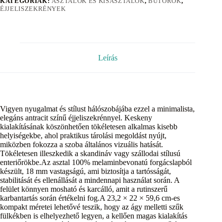
KATEGÓRIÁK:
ASZTALOK ÉS KISASZTALOK
,
BÚTOROK
,
ÉJJELISZEKRÉNYEK
Leírás
Vigyen nyugalmat és stílust hálószobájába ezzel a minimalista,
elegáns antracit színű éjjeliszekrénnyel. Keskeny
kialakításának köszönhetően tökéletesen alkalmas kisebb
helyiségekbe, ahol praktikus tárolási megoldást nyújt,
miközben fokozza a szoba általános vizuális hatását.
Tökéletesen illeszkedik a skandináv vagy szállodai stílusú
enteriőrökbe.Az asztal 100% melaminbevonatú forgácslapból
készült, 18 mm vastagságú, ami biztosítja a tartósságát,
stabilitását és ellenállását a mindennapi használat során. A
felület könnyen mosható és karcálló, amit a rutinszerű
karbantartás során értékelni fog.A 23,2 × 22 × 59,6 cm-es
kompakt méretei lehetővé teszik, hogy az ágy melletti szűk
fülkékben is elhelyezhető legyen, a kellően magas kialakítás