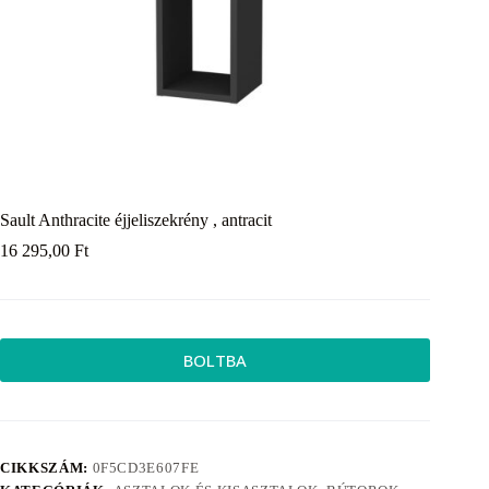
Sault Anthracite éjjeliszekrény , antracit
16 295,00
Ft
BOLTBA
CIKKSZÁM:
0F5CD3E607FE