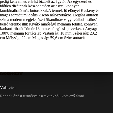
pedig kényelmes elérést biztosít az ágytól. Az egyszerű és
időtlen dizájnnak köszönhetően az asztal könnyen
kombinálható más bútorokkal.A termék fő előnyei Keskeny és
magas formátum ideális kisebb hálószobákba Elegáns antracit
szín a modern megjelenésért Skandináv vagy szállodai stílusú
belső terekbe illik Kiváló minőségű melamin felület, könnyen
karbantartható Tömör 18 mm-es forgácslap szerkezet Anyag:
100% melamin forgácslap Vastagság: 18 mm Szélesség: 23,2
cm Mélység: 22 cm Magasság: 59,6 cm Szín: antracit
Választék
Rendelj óriási termékválasztékunkból, kedvező áron!