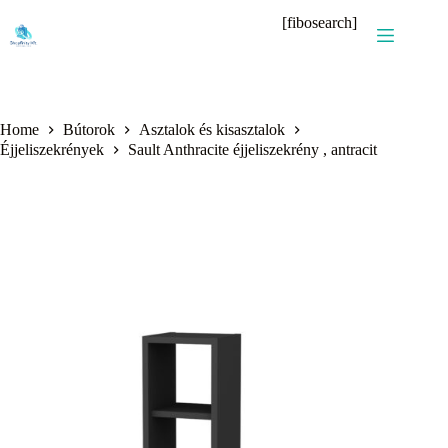
Skip
[fibosearch]
to
content
Home
Bútorok
Asztalok és kisasztalok
Éjjeliszekrények
Sault Anthracite éjjeliszekrény , antracit