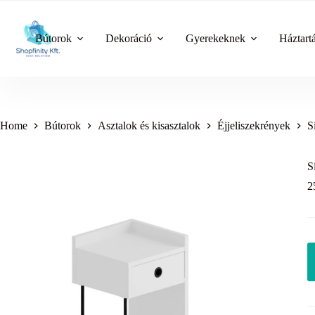
Skip
to
content
Bútorok
Dekoráció
Gyerekeknek
Háztart
Home
Bútorok
Asztalok és kisasztalok
Éjjeliszekrények
S
S
2