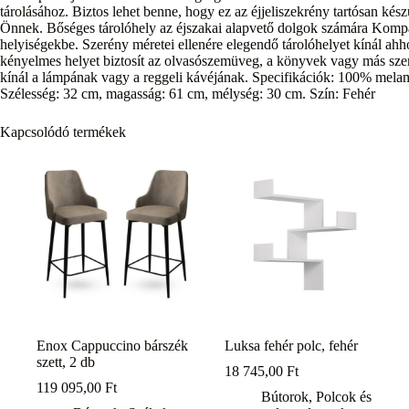
tárolásához. Biztos lehet benne, hogy ez az éjjeliszekrény tartósan kés
Önnek. Bőséges tárolóhely az éjszakai alapvető dolgok számára Kompa
helyiségekbe. Szerény méretei ellenére elegendő tárolóhelyet kínál ahh
kényelmes helyet biztosít az olvasószemüveg, a könyvek vagy más személ
kínál a lámpának vagy a reggeli kávéjának. Specifikációk: 100% mela
Szélesség: 32 cm, magasság: 61 cm, mélység: 30 cm. Szín: Fehér
Kapcsolódó termékek
Enox Cappuccino bárszék
Luksa fehér polc, fehér
szett, 2 db
18 745,00
Ft
119 095,00
Ft
Bútorok
,
Polcok és