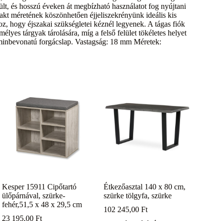
zült, és hosszú éveken át megbízható használatot fog nyújtani
kt méretének köszönhetően éjjeliszekrényünk ideális kis
oz, hogy éjszakai szükségletei kéznél legyenek. A tágas fiók
yes tárgyak tárolására, míg a felső felület tökéletes helyet
minbevonatú forgácslap. Vastagság: 18 mm Méretek:
Kesper 15911 Cipőtartó
Étkezőasztal 140 x 80 cm,
ülőpárnával, szürke-
szürke tölgyfa, szürke
fehér,51,5 x 48 x 29,5 cm
102 245,00
Ft
23 195,00
Ft