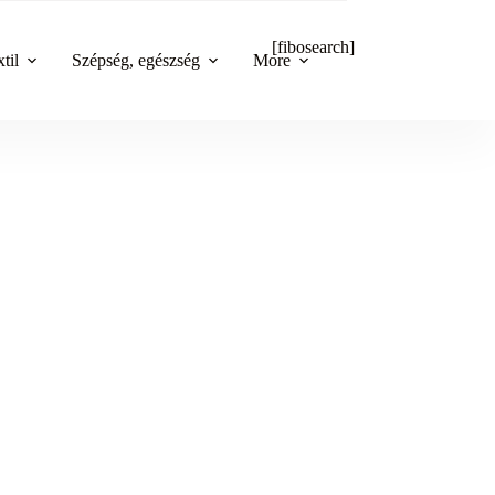
[fibosearch]
til
Szépség, egészség
More