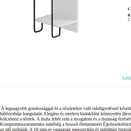
C
K
É
Leír
A legnagyobb gondossággal és a részletekre való odafigyeléssel készül
hálószobája hangulatát. Elegáns és modern kialakítása könnyedén illesz
kölcsönöz a térnek. A tiszta fehér szín a nyugalom és a tisztaság érzésé
Kompromisszummentes minőség a hosszú élettartamért Éjjeliszekrényün
az idő próbáját. A 18 mm-es vastagság masszivitást és stabilitást biztos