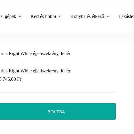
ási gépek
Kert és hobbi
Konyha és étkező
Lakástex
irius Right White éjjeliszekrény, fehér
irius Right White éjjeliszekrény, fehér
5 745,00
Ft
BOLTBA