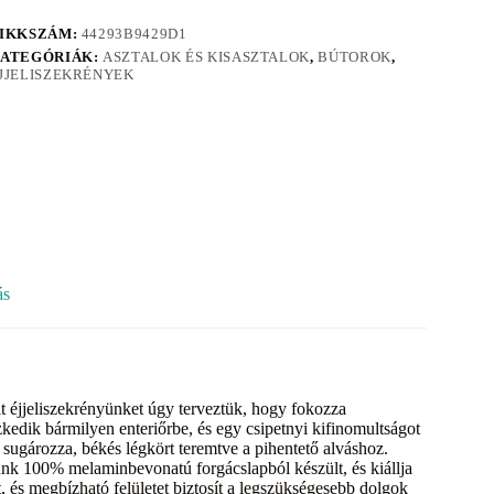
IKKSZÁM:
44293B9429D1
ATEGÓRIÁK:
ASZTALOK ÉS KISASZTALOK
,
BÚTOROK
,
JJELISZEKRÉNYEK
ás
t éjjeliszekrényünket úgy terveztük, hogy fokozza
kedik bármilyen enteriőrbe, és egy csipetnyi kifinomultságot
t sugározza, békés légkört teremtve a pihentető alváshoz.
k 100% melaminbevonatú forgácslapból készült, és kiállja
ít, és megbízható felületet biztosít a legszükségesebb dolgok