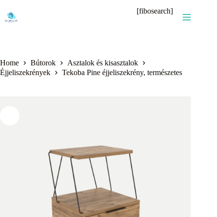
Skip
[fibosearch]
to
content
Home
Bútorok
Asztalok és kisasztalok
Éjjeliszekrények
Tekoba Pine éjjeliszekrény, természetes