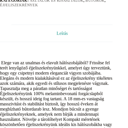
KATEGÓRIÁK:
ASZTALOK ÉS KISASZTALOK
,
BÚTOROK
,
ÉJJELISZEKRÉNYEK
Leírás
Elege van az unalmas és elavult hálószobájából? Frissítse fel
terét lenyűgöző éjjeliszekrényünkkel, amelyet úgy terveztünk,
hogy egy csipetnyi modern eleganciát vigyen szobájába.
Elegáns és modern kialakításával ez az éjjeliszekrény tökéletes
azok számára, akik egyedi és stílusos megjelenésre vágynak.
Tapasztalja meg a páratlan minőséget és tartósságot
Éjjeliszekrényünk 100% melaminbevonatú forgácslapból
készült, és hosszú ideig fog tartani. A 18 mm-es vastagság
masszivitást és stabilitást biztosít, így hosszú éveken át
megbízható bútordarab lesz. Mondjon búcsút a gyenge
éjjeliszekrényeknek, amelyek nem bírják a mindennapi
használatot. Növelje a tárolóhelyet Kompakt méretének
köszönhetően éjjeliszekrényünk ideális kis hálószobákba vagy