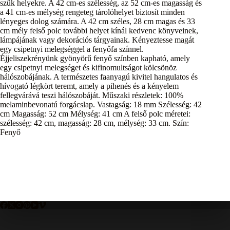
szűk helyekre. A 42 cm-es szélesség, az 52 cm-es magasság és
a 41 cm-es mélység rengeteg tárolóhelyet biztosít minden
lényeges dolog számára. A 42 cm széles, 28 cm magas és 33
cm mély felső polc további helyet kínál kedvenc könyveinek,
lámpájának vagy dekorációs tárgyainak. Kényeztesse magát
egy csipetnyi melegséggel a fenyőfa színnel.
Éjjeliszekrényünk gyönyörű fenyő színben kapható, amely
egy csipetnyi melegséget és kifinomultságot kölcsönöz
hálószobájának. A természetes faanyagú kivitel hangulatos és
hívogató légkört teremt, amely a pihenés és a kényelem
fellegvárává teszi hálószobáját. Műszaki részletek: 100%
melaminbevonatú forgácslap. Vastagság: 18 mm Szélesség: 42
cm Magasság: 52 cm Mélység: 41 cm A felső polc méretei:
szélesség: 42 cm, magasság: 28 cm, mélység: 33 cm. Szín:
Fenyő