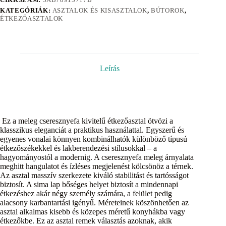
KATEGÓRIÁK:
ASZTALOK ÉS KISASZTALOK
,
BÚTOROK
,
ÉTKEZŐASZTALOK
Leírás
Ez a meleg cseresznyefa kivitelű étkezőasztal ötvözi a
klasszikus eleganciát a praktikus használattal. Egyszerű és
egyenes vonalai könnyen kombinálhatók különböző típusú
étkezőszékekkel és lakberendezési stílusokkal – a
hagyományostól a modernig. A cseresznyefa meleg árnyalata
meghitt hangulatot és ízléses megjelenést kölcsönöz a térnek.
Az asztal masszív szerkezete kiváló stabilitást és tartósságot
biztosít. A sima lap bőséges helyet biztosít a mindennapi
étkezéshez akár négy személy számára, a felület pedig
alacsony karbantartási igényű. Méreteinek köszönhetően az
asztal alkalmas kisebb és közepes méretű konyhákba vagy
étkezőkbe. Ez az asztal remek választás azoknak, akik