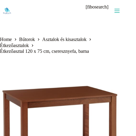
Skip
[fibosearch]
to
content
Home
Bútorok
Asztalok és kisasztalok
Étkezőasztalok
Étkezőasztal 120 x 75 cm, cseresznyefa, barna