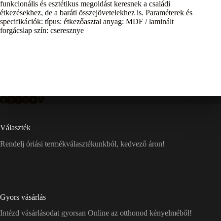
funkcionális és esztétikus megoldást keresnek a családi
étkezésekhez, de a baráti összejövetelekhez is. Paraméterek és
specifikációk: típus: étkezőasztal anyag: MDF / laminált
forgácslap szín: cseresznye
Választék
Rendelj óriási termékválasztékunkból, kedvező áron!
Gyors vásárlás
Intézd vásárlásodat gyorsan Online az otthonod kényelméből!