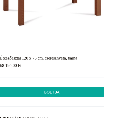
Étkezőasztal 120 x 75 cm, cseresznyefa, barna
68 195,00
Ft
BOLTBA
CIKKSZÁM:
3AB78913717B