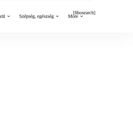
[fibosearch]
til
Szépség, egészség
More