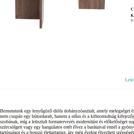
C
K
K
Leír
Bemutatunk egy lenyűgöző diófa dohányzóasztalt, amely melegséget és
nem csupán egy bútordarab, hanem a stílus és a kifinomultság kifejező
szobának, míg a letisztult formatervezés modernitást és előkelőséget sug
szürcsölgeti vagy egy hangulatos estét élvez a barátaival ennél a gyöny
tartósságot és a hosszú élettartamot, így még évekig élvezheti szépségé