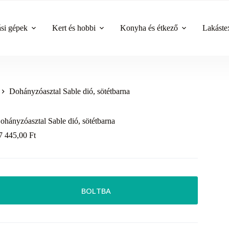
ási gépek
Kert és hobbi
Konyha és étkező
Lakástex
Dohányzóasztal Sable dió, sötétbarna
ohányzóasztal Sable dió, sötétbarna
7 445,00
Ft
BOLTBA