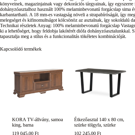
könyveinek, magazinjainak vagy dekorációs tárgyainak, így egyszerre f
dohányzóasztalhoz használt 100% melaminbevonatú forgácslap sima és tar
karbantartható. A 18 mm-es vastagság növeli a strapabíróságát, így meg
melegséget és kifinomultságot kölcsönöz az asztalnak, így sokoldalú dar
Technikai részletek Anyag: 100% melaminbevonatú forgácslap Vastags
ki a lehetőséget, hogy feldobja lakótérét diófa dohányzóasztalunkkal.
tapasztalja meg a stílus és a funkcionalitás tökéletes kombinációját.
Kapcsolódó termékek
KORA TV-állvány, samoa
Étkezőasztal 140 x 80 cm,
king, barna
szürke tölgyfa, szürke
119 045,00
Ft
102 245,00
Ft