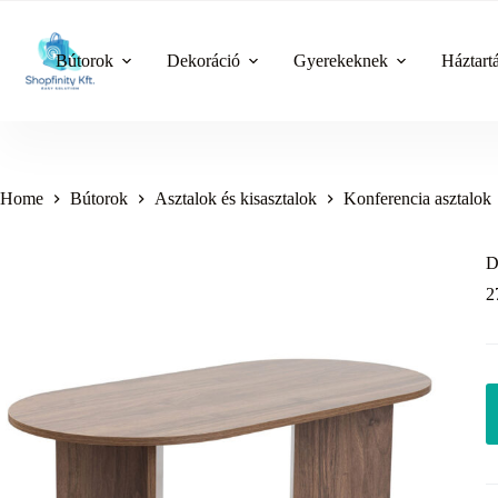
Skip
to
content
Bútorok
Dekoráció
Gyerekeknek
Háztart
Home
Bútorok
Asztalok és kisasztalok
Konferencia asztalok
D
2