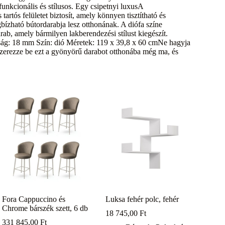
unkcionális és stílusos. Egy csipetnyi luxusA
tós felületet biztosít, amely könnyen tisztítható és
bízható bútordarabja lesz otthonának. A diófa színe
ab, amely bármilyen lakberendezési stílust kiegészít.
ág: 18 mm Szín: dió Méretek: 119 x 39,8 x 60 cmNe hagyja
 Szerezze be ezt a gyönyörű darabot otthonába még ma, és
Fora Cappuccino és
Luksa fehér polc, fehér
Chrome bárszék szett, 6 db
18 745,00
Ft
331 845,00
Ft