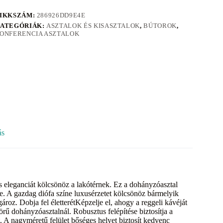
IKKSZÁM:
286926DD9E4E
ATEGÓRIÁK:
ASZTALOK ÉS KISASZTALOK
,
BÚTOROK
,
ONFERENCIA ASZTALOK
ás
 eleganciát kölcsönöz a lakótérnek. Ez a dohányzóasztal
je. A gazdag diófa színe luxusérzetet kölcsönöz bármelyik
ároz. Dobja fel életterétKépzelje el, ahogy a reggeli kávéját
örű dohányzóasztalnál. Robusztus felépítése biztosítja a
t. A nagyméretű felület bőséges helyet biztosít kedvenc