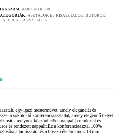
IKKSZÁM:
4A0604B36389
ATEGÓRIÁK:
ASZTALOK ÉS KISASZTALOK
,
BÚTOROK
,
ONFERENCIA ASZTALOK
ás
asztalt, egy igazi mesterművet, amely eleganciát és
 ezzel a sokoldalú konferenciaasztallal, amely elegendő helyet
 biztosít, amelynek köszönhetően nappalija rendezett és
lusos és rendezett nappalit.Ez a konferenciaasztal 100%
ztosítja a tartósságot és a hosszú élettartamot. 18 mm