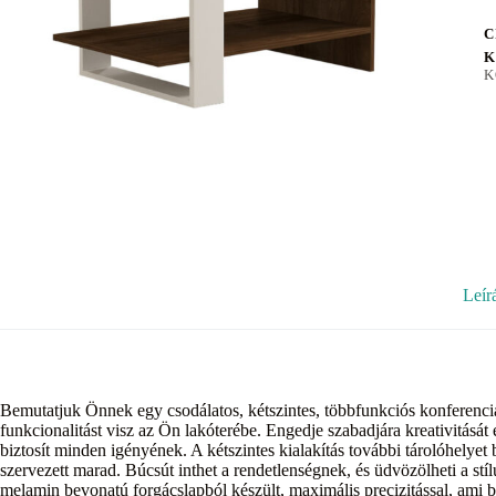
C
K
K
Leír
Bemutatjuk Önnek egy csodálatos, kétszintes, többfunkciós konferencia
funkcionalitást visz az Ön lakóterébe. Engedje szabadjára kreativitását
biztosít minden igényének. A kétszintes kialakítás további tárolóhelyet
szervezett marad. Búcsút inthet a rendetlenségnek, és üdvözölheti a stí
melamin bevonatú forgácslapból készült, maximális precizitással, ami bi