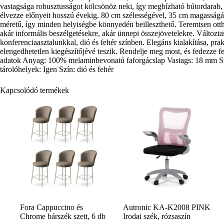
vastagsága robusztusságot kölcsönöz neki, így megbízható bútordarab, a
élvezze előnyeit hosszú évekig. 80 cm szélességével, 35 cm magasságáv
méretű, így minden helyiségbe könnyedén beilleszthető. Teremtsen otth
akár informális beszélgetésekre, akár ünnepi összejövetelekre. Változt
konferenciaasztalunkkal, dió és fehér színben. Elegáns kialakítása, pr
elengedhetetlen kiegészítőjévé teszik. Rendelje meg most, és fedezze fe
adatok Anyag: 100% melaminbevonatú faforgácslap Vastags: 18 mm S
tárolóhelyek: Igen Szín: dió és fehér
Kapcsolódó termékek
Fora Cappuccino és
Autronic KA-K2008 PINK
Chrome bárszék szett, 6 db
Irodai szék, rózsaszín