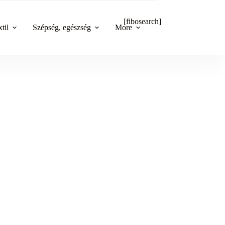
[fibosearch]
til
Szépség, egészség
More