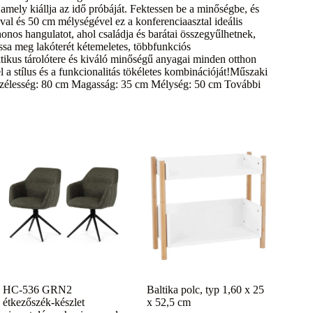
mely kiállja az idő próbáját. Fektessen be a minőségbe, és
al és 50 cm mélységével ez a konferenciaasztal ideális
onos hangulatot, ahol családja és barátai összegyűlhetnek,
assa meg lakóterét kétemeletes, többfunkciós
aktikus tárolótere és kiváló minőségű anyagai minden otthon
l a stílus és a funkcionalitás tökéletes kombinációját!Műszaki
zélesség: 80 cm Magasság: 35 cm Mélység: 50 cm További
HC-536 GRN2
Baltika polc, typ 1,60 x 25
étkezőszék-készlet
x 52,5 cm