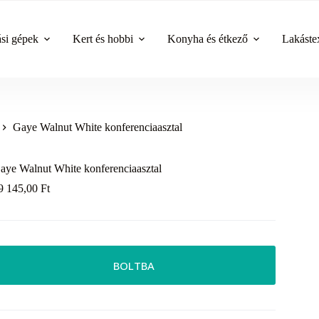
ási gépek
Kert és hobbi
Konyha és étkező
Lakástex
Gaye Walnut White konferenciaasztal
aye Walnut White konferenciaasztal
9 145,00
Ft
BOLTBA