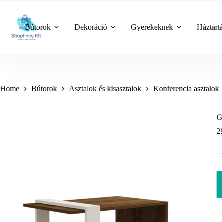
Skip
to
content
Bútorok
Dekoráció
Gyerekeknek
Háztart
Home
Bútorok
Asztalok és kisasztalok
Konferencia asztalok
G
2