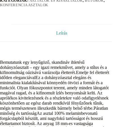
KATEGÓRIÁK:
ASZTALOK ÉS KISASZTALOK
,
BÚTOROK
,
KONFERENCIA ASZTALOK
Leírás
Bemutatunk egy lenyűgöző, skandináv ihletésű
dohányzóasztalt – egy igazi remekművet, amely a stílus és a
kifinomultság oázisává varázsolja életterét.Emelje fel életterét
időtlen eleganciávalEz a dohányzóasztal elegáns és
minimalista kialakításával könnyedén ötvözi a formát és a
funkciót. Olyan fókuszpontot teremt, amely minden látogatót
magával ragad, és a kifinomult ízlés benyomását kelti. Az
aprólékos kivitelezésnek és a részletekre való odafigyelésnek
köszönhetően az egész darab rendkívül fényűzőnek tűnik,
mégis természetesen illeszkedik bármely belső térbe.Páratlan
minőség és tartósságAz asztal 100% melaminbevonatú
forgácslapból készült, ami nagyfokú tartósságot és hosszú
élettartamot biztosít. Az anyag 18 mm-es vastagsága