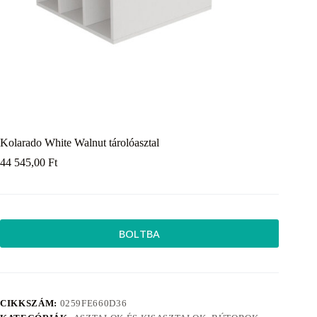
Kolarado White Walnut tárolóasztal
44 545,00
Ft
BOLTBA
CIKKSZÁM:
0259FE660D36