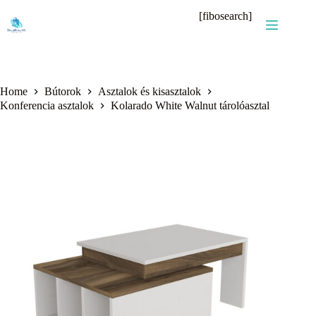
Skip
[fibosearch]
to
content
Home
Bútorok
Asztalok és kisasztalok
Konferencia asztalok
Kolarado White Walnut tárolóasztal