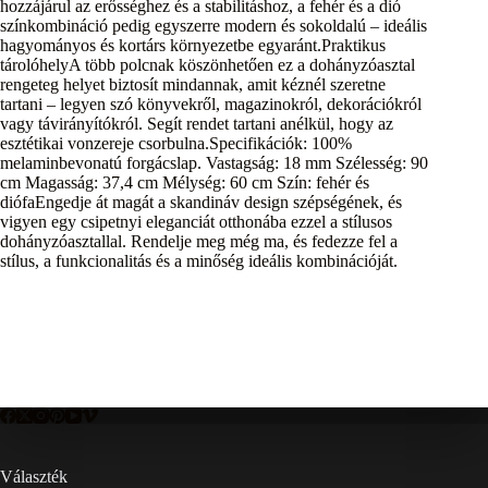
hozzájárul az erősséghez és a stabilitáshoz, a fehér és a dió
színkombináció pedig egyszerre modern és sokoldalú – ideális
hagyományos és kortárs környezetbe egyaránt.Praktikus
tárolóhelyA több polcnak köszönhetően ez a dohányzóasztal
rengeteg helyet biztosít mindannak, amit kéznél szeretne
tartani – legyen szó könyvekről, magazinokról, dekorációkról
vagy távirányítókról. Segít rendet tartani anélkül, hogy az
esztétikai vonzereje csorbulna.Specifikációk: 100%
melaminbevonatú forgácslap. Vastagság: 18 mm Szélesség: 90
cm Magasság: 37,4 cm Mélység: 60 cm Szín: fehér és
diófaEngedje át magát a skandináv design szépségének, és
vigyen egy csipetnyi eleganciát otthonába ezzel a stílusos
dohányzóasztallal. Rendelje meg még ma, és fedezze fel a
stílus, a funkcionalitás és a minőség ideális kombinációját.
Választék