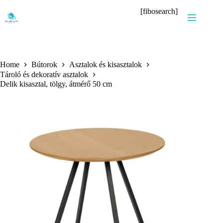
Skip
[fibosearch]
to
content
Home
Bútorok
Asztalok és kisasztalok
Tároló és dekoratív asztalok
Delik kisasztal, tölgy, átmérő 50 cm