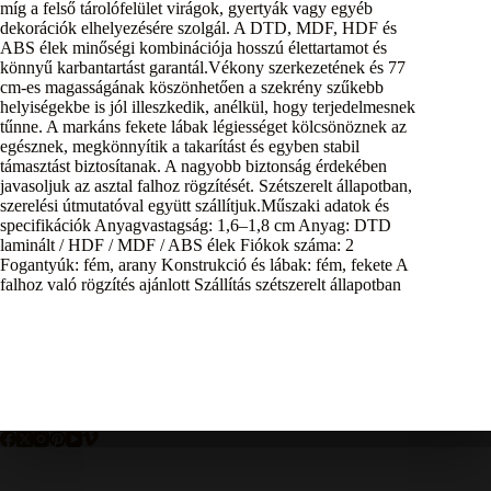
míg a felső tárolófelület virágok, gyertyák vagy egyéb
dekorációk elhelyezésére szolgál. A DTD, MDF, HDF és
ABS élek minőségi kombinációja hosszú élettartamot és
könnyű karbantartást garantál.Vékony szerkezetének és 77
cm-es magasságának köszönhetően a szekrény szűkebb
helyiségekbe is jól illeszkedik, anélkül, hogy terjedelmesnek
tűnne. A markáns fekete lábak légiességet kölcsönöznek az
egésznek, megkönnyítik a takarítást és egyben stabil
támasztást biztosítanak. A nagyobb biztonság érdekében
javasoljuk az asztal falhoz rögzítését. Szétszerelt állapotban,
szerelési útmutatóval együtt szállítjuk.Műszaki adatok és
specifikációk Anyagvastagság: 1,6–1,8 cm Anyag: DTD
laminált / HDF / MDF / ABS élek Fiókok száma: 2
Fogantyúk: fém, arany Konstrukció és lábak: fém, fekete A
falhoz való rögzítés ajánlott Szállítás szétszerelt állapotban