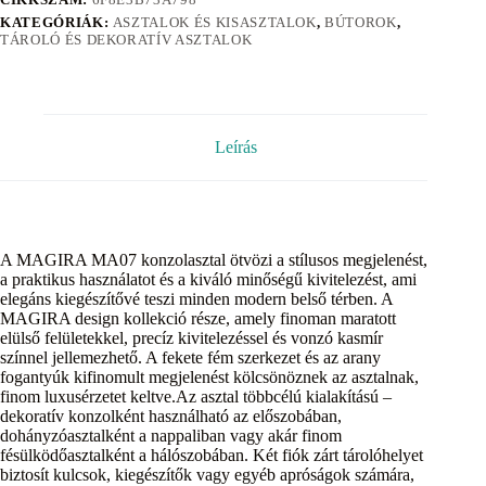
KATEGÓRIÁK:
ASZTALOK ÉS KISASZTALOK
,
BÚTOROK
,
TÁROLÓ ÉS DEKORATÍV ASZTALOK
Leírás
A MAGIRA MA07 konzolasztal ötvözi a stílusos megjelenést,
a praktikus használatot és a kiváló minőségű kivitelezést, ami
elegáns kiegészítővé teszi minden modern belső térben. A
MAGIRA design kollekció része, amely finoman maratott
elülső felületekkel, precíz kivitelezéssel és vonzó kasmír
színnel jellemezhető. A fekete fém szerkezet és az arany
fogantyúk kifinomult megjelenést kölcsönöznek az asztalnak,
finom luxusérzetet keltve.Az asztal többcélú kialakítású –
dekoratív konzolként használható az előszobában,
dohányzóasztalként a nappaliban vagy akár finom
fésülködőasztalként a hálószobában. Két fiók zárt tárolóhelyet
biztosít kulcsok, kiegészítők vagy egyéb apróságok számára,