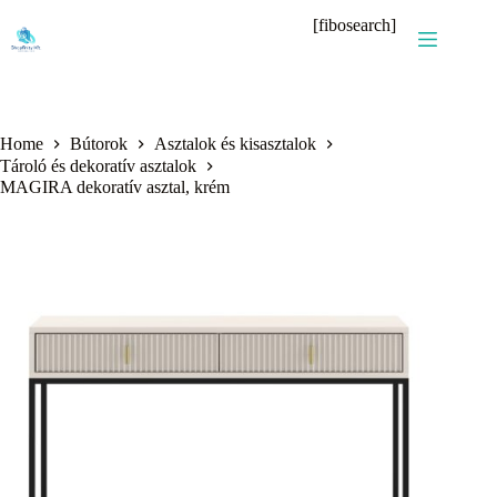
Skip
[fibosearch]
to
content
Home
Bútorok
Asztalok és kisasztalok
Tároló és dekoratív asztalok
MAGIRA dekoratív asztal, krém