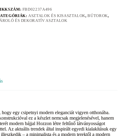
IKKSZÁM:
FBD02237A496
ATEGÓRIÁK:
ASZTALOK ÉS KISASZTALOK
,
BÚTOROK
,
ÁROLÓ ÉS DEKORATÍV ASZTALOK
ás
, hogy egy csipetnyi modern eleganciát vigyen otthonába.
konstrukcióval ez a készlet nemcsak megjelenésével, hanem
terét modern bájjal Hozzon létre feltűnő látványosságot
l. Az aktuális trendek által inspirált egyedi kialakításuk egy
 illeszkedik – a minimalista és a modern terektől a modern