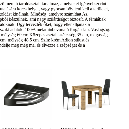
 méretű tárolóasztalt tartalmaz, amelyeket igényei szerint
atására keres helyet, vagy gyorsan bővíteni kell a területet,
goldást kínálnak. Minőség, amelyre számíthat Az
ól készülnek, ami nagy szilárdságot biztosít. A fémlábak
aloknak. Úgy tervezték őket, hogy ellenálljanak a
űszaki adatok: 100% melaminbevonatú forgácslap. Vastagság:
 mélység 60 cm Közepes asztal: szélesség 35 cm, magasság
cm, mélység 48,5 cm. Szín: krém Adjon stílust és
endelje meg még ma, és élvezze a szépséget és a