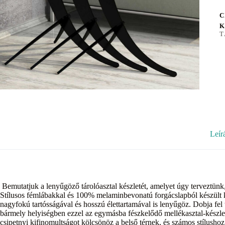
C
K
T
Leír
Bemutatjuk a lenyűgöző tárolóasztal készletét, amelyet úgy terveztünk
Stílusos fémlábakkal és 100% melaminbevonatú forgácslapból készült 
nagyfokú tartósságával és hosszú élettartamával is lenyűgöz. Dobja fel 
bármely helyiségben ezzel az egymásba fészkelődő mellékasztal-készlette
csipetnyi kifinomultságot kölcsönöz a belső térnek, és számos stílushoz