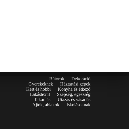
Bútorok
Dekoráció
Gyerekeknek
Háztartási gépek
Kert és hobbi
Konyha és étkező
Lakástextil
Szépség, egészség
Takarítás
Utazás és vásárlás
Ajtók, ablakok
Iskolásoknak