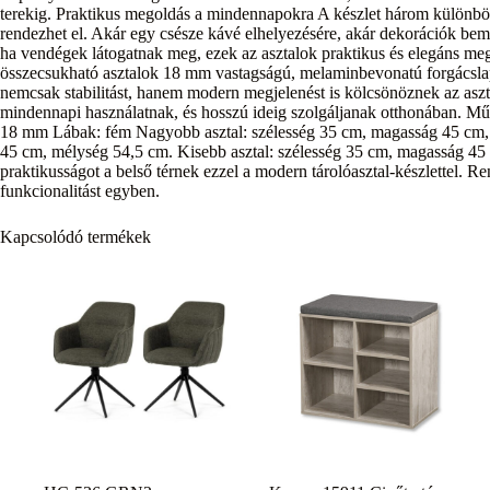
terekig. Praktikus megoldás a mindennapokra A készlet három különböző
rendezhet el. Akár egy csésze kávé elhelyezésére, akár dekorációk bemut
ha vendégek látogatnak meg, ezek az asztalok praktikus és elegáns me
összecsukható asztalok 18 mm vastagságú, melaminbevonatú forgácslapb
nemcsak stabilitást, hanem modern megjelenést is kölcsönöznek az aszt
mindennapi használatnak, és hosszú ideig szolgáljanak otthonában. M
18 mm Lábak: fém Nagyobb asztal: szélesség 35 cm, magasság 45 cm,
45 cm, mélység 54,5 cm. Kisebb asztal: szélesség 35 cm, magasság 45 
praktikusságot a belső térnek ezzel a modern tárolóasztal-készlettel. R
funkcionalitást egyben.
Kapcsolódó termékek