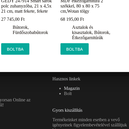
GEDY 247914 Smart sarok
MDF étkezőgarnitúra 2
polc zuhanyzóba, 21 x 4,5x
székkel, 80 x 80 x 75
21 cm, matt fekete, fekete
cm,Wotan tölgy
27 745,00
Ft
68 195,00
Ft
Bútorok
,
Asztalok és
Fürdőszobabútorok
kisasztalok
,
Bútorok
,
Étkezőgarnitúrák
BOLTBA
BOLTBA
Hasznos linkek
Magazin
Bolt
gyorsan Online az
l!
Gyors kiszállítás
Termékeinket minden esetben a vevő
igényeinek figyelembevételével szállítjuk