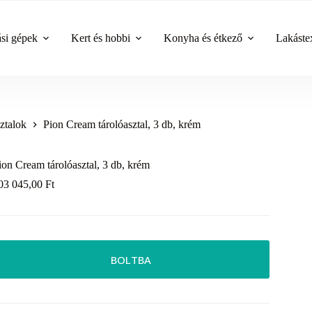
ási gépek
Kert és hobbi
Konyha és étkező
Lakástex
sztalok
Pion Cream tárolóasztal, 3 db, krém
ion Cream tárolóasztal, 3 db, krém
03 045,00
Ft
BOLTBA