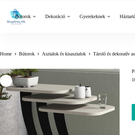
Skip
to
content
Bútorok
Dekoráció
Gyerekeknek
Háztart
Home
Bútorok
Asztalok és kisasztalok
Tároló és dekoratív a
P
1