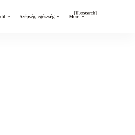
[fibosearch]
til
Szépség, egészség
More