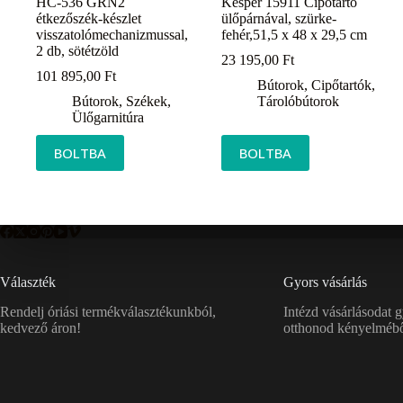
HC-536 GRN2
Kesper 15911 Cipőtartó
étkezőszék-készlet
ülőpárnával, szürke-
visszatolómechanizmussal,
fehér,51,5 x 48 x 29,5 cm
2 db, sötétzöld
23 195,00
Ft
101 895,00
Ft
Bútorok
,
Cipőtartók
,
Bútorok
,
Székek
,
Tárolóbútorok
Ülőgarnitúra
BOLTBA
BOLTBA
Választék
Gyors vásárlás
Rendelj óriási termékválasztékunkból,
Intézd vásárlásodat 
kedvező áron!
otthonod kényelmébő