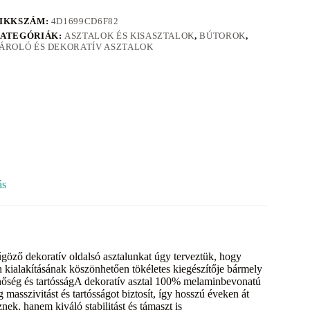
IKKSZÁM:
4D1699CD6F82
ATEGÓRIÁK:
ASZTALOK ÉS KISASZTALOK
,
BÚTOROK
,
ÁROLÓ ÉS DEKORATÍV ASZTALOK
ás
űgöző dekoratív oldalsó asztalunkat úgy terveztük, hogy
n kialakításának köszönhetően tökéletes kiegészítője bármely
inőség és tartósságA dekoratív asztal 100% melaminbevonatú
 masszivitást és tartósságot biztosít, így hosszú éveken át
ek, hanem kiváló stabilitást és támaszt is