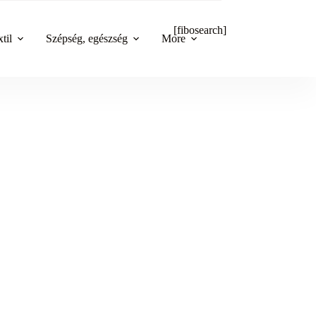
[fibosearch]
til
Szépség, egészség
More