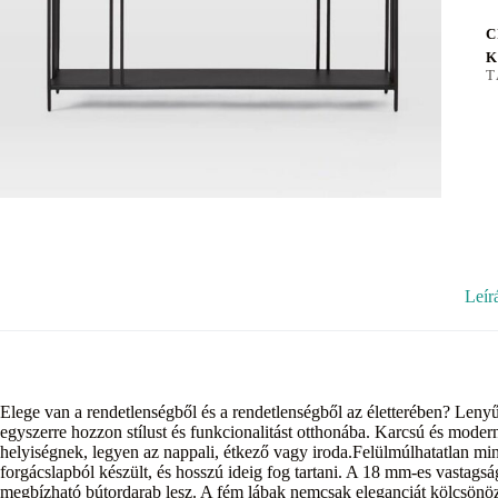
C
K
T
Leír
Elege van a rendetlenségből és a rendetlenségből az életterében? Leny
egyszerre hozzon stílust és funkcionalitást otthonába. Karcsú és moder
helyiségnek, legyen az nappali, étkező vagy iroda.Felülmúlhatatlan m
forgácslapból készült, és hosszú ideig fog tartani. A 18 mm-es vastagság
megbízható bútordarab lesz. A fém lábak nemcsak eleganciát kölcsönözn