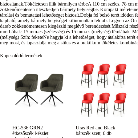
biztosítanak.Tökéletesen illik bármilyen térbeA 110 cm széles, 78 cm m
zökkenőmentesen illeszkedjen bármely helyiségbe. Kompakt méreteinek
tárolási és bemutatási lehetőséget biztosít.Dobja fel belső terét időtlen
kapható, amely bármely helyiséget kifinomultan feldob. Legyen az Ön 
darab zökkenőmentesen kiegészíti meglévő berendezését.Műszaki részl
mm Lábak: 15 mm-es (szélesség) és 15 mm-es (mélység) fémlábak. Mér
(mélység) Szín: feketeNe hagyja ki a lehetőséget, hogy átalakítsa terét 
meg most, és tapasztalja meg a stílus és a praktikum tökéletes kombinác
Kapcsolódó termékek
HC-536 GRN2
Uras Red and Black
étkezőszék-készlet
bárszék szett, 6 db