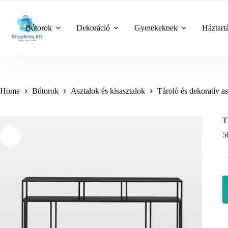
Skip
to
content
Bútorok
Dekoráció
Gyerekeknek
Háztart
Home
Bútorok
Asztalok és kisasztalok
Tároló és dekoratív a
T
5