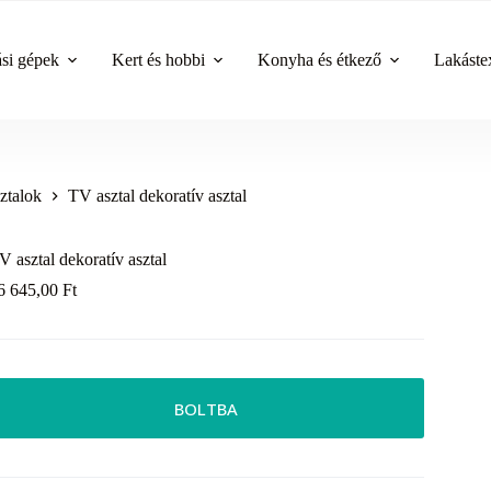
ási gépek
Kert és hobbi
Konyha és étkező
Lakástex
sztalok
TV asztal dekoratív asztal
V asztal dekoratív asztal
6 645,00
Ft
BOLTBA