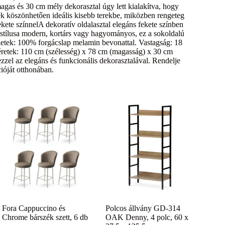
agas és 30 cm mély dekorasztal úgy lett kialakítva, hogy
 köszönhetően ideális kisebb terekbe, miközben rengeteg
 fekete színnelA dekoratív oldalasztal elegáns fekete színben
stílusa modern, kortárs vagy hagyományos, ez a sokoldalú
etek: 100% forgácslap melamin bevonattal. Vastagság: 18
etek: 110 cm (szélesség) x 78 cm (magasság) x 30 cm
ezzel az elegáns és funkcionális dekorasztalával. Rendelje
ióját otthonában.
Fora Cappuccino és
Polcos állvány GD-314
Chrome bárszék szett, 6 db
OAK Denny, 4 polc, 60 x