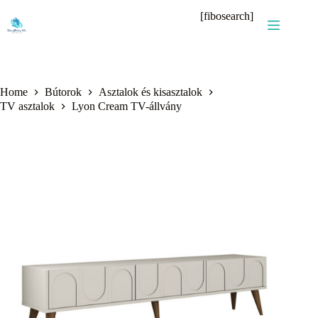
Skip
[fibosearch]
to
content
Home
Bútorok
Asztalok és kisasztalok
TV asztalok
Lyon Cream TV-állvány