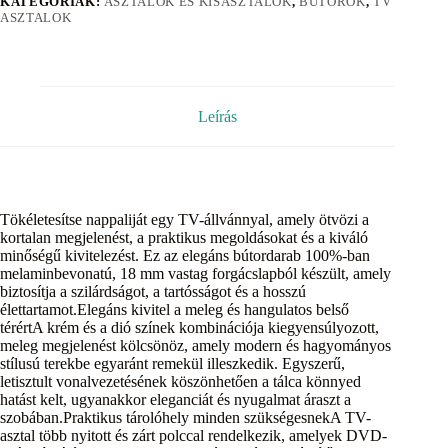
KATEGÓRIÁK:
ASZTALOK ÉS KISASZTALOK
,
BÚTOROK
,
TV
ASZTALOK
Leírás
Tökéletesítse nappaliját egy TV-állvánnyal, amely ötvözi a
kortalan megjelenést, a praktikus megoldásokat és a kiváló
minőségű kivitelezést. Ez az elegáns bútordarab 100%-ban
melaminbevonatú, 18 mm vastag forgácslapból készült, amely
biztosítja a szilárdságot, a tartósságot és a hosszú
élettartamot.Elegáns kivitel a meleg és hangulatos belső
térértA krém és a dió színek kombinációja kiegyensúlyozott,
meleg megjelenést kölcsönöz, amely modern és hagyományos
stílusú terekbe egyaránt remekül illeszkedik. Egyszerű,
letisztult vonalvezetésének köszönhetően a tálca könnyed
hatást kelt, ugyanakkor eleganciát és nyugalmat áraszt a
szobában.Praktikus tárolóhely minden szükségesnekA TV-
asztal több nyitott és zárt polccal rendelkezik, amelyek DVD-