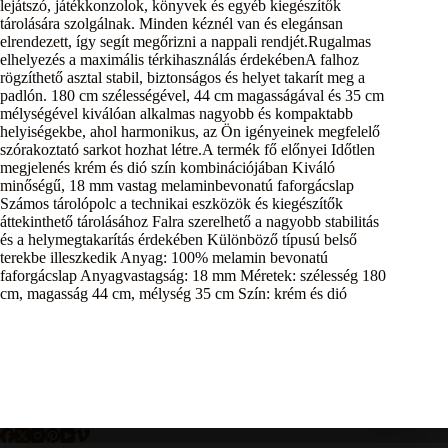
lejátszó, játékkonzolok, könyvek és egyéb kiegészítők
tárolására szolgálnak. Minden kéznél van és elegánsan
elrendezett, így segít megőrizni a nappali rendjét.Rugalmas
elhelyezés a maximális térkihasználás érdekébenA falhoz
rögzíthető asztal stabil, biztonságos és helyet takarít meg a
padlón. 180 cm szélességével, 44 cm magasságával és 35 cm
mélységével kiválóan alkalmas nagyobb és kompaktabb
helyiségekbe, ahol harmonikus, az Ön igényeinek megfelelő
szórakoztató sarkot hozhat létre.A termék fő előnyei Időtlen
megjelenés krém és dió szín kombinációjában Kiváló
minőségű, 18 mm vastag melaminbevonatú faforgácslap
Számos tárolópolc a technikai eszközök és kiegészítők
áttekinthető tárolásához Falra szerelhető a nagyobb stabilitás
és a helymegtakarítás érdekében Különböző típusú belső
terekbe illeszkedik Anyag: 100% melamin bevonatú
faforgácslap Anyagvastagság: 18 mm Méretek: szélesség 180
cm, magasság 44 cm, mélység 35 cm Szín: krém és dió