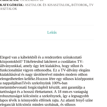
KATEGÓRIÁK:
ASZTALOK ÉS KISASZTALOK
,
BÚTOROK
,
TV
ASZTALOK
Leírás
Eleged van a kábelekből és a rendezetlen szórakoztató
központokból? Tökéletesítsd lakóteret a csodálatos TV-
állványunkkal, amely úgy lett kialakítva, hogy stílust és
funkcionalitást vigyen otthonodba. Ez a TV-állvány elegáns
kialakításával és nagy tárolóterével minden modern otthon
elengedhetetlen kelléke.Hozzon létre egy stílusos középpontot
a nappalijábanTévés szekrényünk 100%-ban
melaminbevonatú forgácslapból készült, ami garantálja a
tartósságot és a hosszú élettartamot. A 18 mm-es vastagság
robusztusságot kölcsönöz a szekrénynek, így a legnagyobb
lapos tévék is könnyedén elférnek rajta. Az atlanti fenyő színe
eleganciát kölcsönöz minden szobának, és stílusos