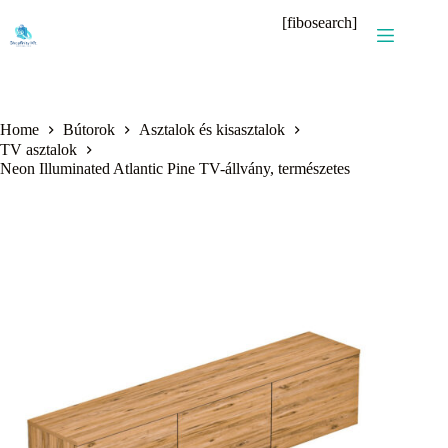
Skip
[fibosearch]
to
content
Home
Bútorok
Asztalok és kisasztalok
TV asztalok
Neon Illuminated Atlantic Pine TV-állvány, természetes