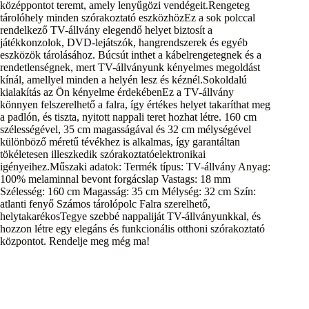
középpontot teremt, amely lenyűgözi vendégeit.Rengeteg
tárolóhely minden szórakoztató eszközhözEz a sok polccal
rendelkező TV-állvány elegendő helyet biztosít a
játékkonzolok, DVD-lejátszók, hangrendszerek és egyéb
eszközök tárolásához. Búcsút inthet a kábelrengetegnek és a
rendetlenségnek, mert TV-állványunk kényelmes megoldást
kínál, amellyel minden a helyén lesz és kéznél.Sokoldalú
kialakítás az Ön kényelme érdekébenEz a TV-állvány
könnyen felszerelhető a falra, így értékes helyet takaríthat meg
a padlón, és tiszta, nyitott nappali teret hozhat létre. 160 cm
szélességével, 35 cm magasságával és 32 cm mélységével
különböző méretű tévékhez is alkalmas, így garantáltan
tökéletesen illeszkedik szórakoztatóelektronikai
igényeihez.Műszaki adatok: Termék típus: TV-állvány Anyag:
100% melaminnal bevont forgácslap Vastags: 18 mm
Szélesség: 160 cm Magasság: 35 cm Mélység: 32 cm Szín:
atlanti fenyő Számos tárolópolc Falra szerelhető,
helytakarékosTegye szebbé nappaliját TV-állványunkkal, és
hozzon létre egy elegáns és funkcionális otthoni szórakoztató
központot. Rendelje meg még ma!