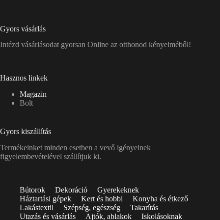
Gyors vásárlás
Intézd vásárlásodat gyorsan Online az otthonod kényelméből!
Hasznos linkek
Magazin
Bolt
Gyors kiszállítás
Termékeinket minden esetben a vevő igényeinek
figyelembevételével szállítjuk ki.
Bútorok
Dekoráció
Gyerekeknek
Háztartási gépek
Kert és hobbi
Konyha és étkező
Lakástextil
Szépség, egészség
Takarítás
Utazás és vásárlás
Ajtók, ablakok
Iskolásoknak