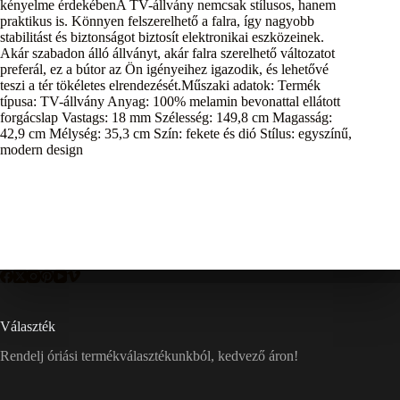
kényelme érdekébenA TV-állvány nemcsak stílusos, hanem
praktikus is. Könnyen felszerelhető a falra, így nagyobb
stabilitást és biztonságot biztosít elektronikai eszközeinek.
Akár szabadon álló állványt, akár falra szerelhető változatot
preferál, ez a bútor az Ön igényeihez igazodik, és lehetővé
teszi a tér tökéletes elrendezését.Műszaki adatok: Termék
típusa: TV-állvány Anyag: 100% melamin bevonattal ellátott
forgácslap Vastags: 18 mm Szélesség: 149,8 cm Magasság:
42,9 cm Mélység: 35,3 cm Szín: fekete és dió Stílus: egyszínű,
modern design
Választék
Rendelj óriási termékválasztékunkból, kedvező áron!