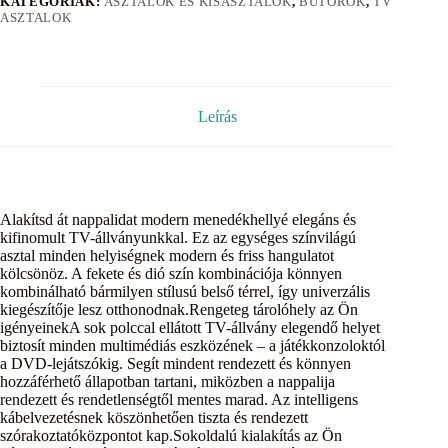
KATEGÓRIÁK:
ASZTALOK ÉS KISASZTALOK
,
BÚTOROK
,
TV
ASZTALOK
Leírás
Alakítsd át nappalidat modern menedékhellyé elegáns és
kifinomult TV-állványunkkal. Ez az egységes színvilágú
asztal minden helyiségnek modern és friss hangulatot
kölcsönöz. A fekete és dió szín kombinációja könnyen
kombinálható bármilyen stílusú belső térrel, így univerzális
kiegészítője lesz otthonodnak.Rengeteg tárolóhely az Ön
igényeinekA sok polccal ellátott TV-állvány elegendő helyet
biztosít minden multimédiás eszközének – a játékkonzoloktól
a DVD-lejátszókig. Segít mindent rendezett és könnyen
hozzáférhető állapotban tartani, miközben a nappalija
rendezett és rendetlenségtől mentes marad. Az intelligens
kábelvezetésnek köszönhetően tiszta és rendezett
szórakoztatóközpontot kap.Sokoldalú kialakítás az Ön