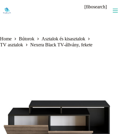
Skip
[fibosearch]
to
content
Home
Bútorok
Asztalok és kisasztalok
TV asztalok
Nexera Black TV-állvány, fekete