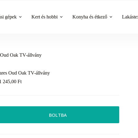
ási gépek
Kert és hobbi
Konyha és étkező
Lakástex
 Oud Oak TV-állvány
ares Oud Oak TV-állvány
1 245,00
Ft
BOLTBA