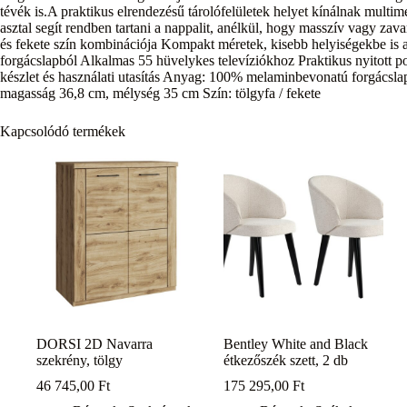
tévék is.A praktikus elrendezésű tárolófelületek helyet kínálnak mult
asztal segít rendben tartani a nappalit, anélkül, hogy masszív vagy za
és fekete szín kombinációja Kompakt méretek, kisebb helyiségekbe is a
forgácslapból Alkalmas 55 hüvelykes televíziókhoz Praktikus nyitott po
készlet és használati utasítás Anyag: 100% melaminbevonatú forgácsl
magasság 36,8 cm, mélység 35 cm Szín: tölgyfa / fekete
Kapcsolódó termékek
DORSI 2D Navarra
Bentley White and Black
szekrény, tölgy
étkezőszék szett, 2 db
46 745,00
Ft
175 295,00
Ft