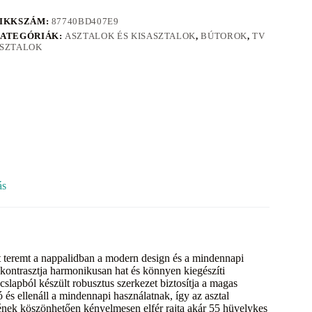
IKKSZÁM:
87740BD407E9
ATEGÓRIÁK:
ASZTALOK ÉS KISASZTALOK
,
BÚTOROK
,
TV
SZTALOK
ás
t teremt a nappalidban a modern design és a mindennapi
 kontrasztja harmonikusan hat és könnyen kiegészíti
lapból készült robusztus szerkezet biztosítja a magas
ló és ellenáll a mindennapi használatnak, így az asztal
gének köszönhetően kényelmesen elfér rajta akár 55 hüvelykes