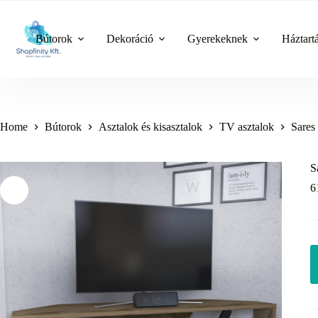
Skip
to
content
Bútorok
Dekoráció
Gyerekeknek
Háztart
Home
Bútorok
Asztalok és kisasztalok
TV asztalok
Sares
S
6