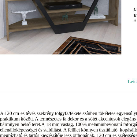
C
K
A
Leír
A 120 cm-es tévés szekrény tölgyfa/fekete színben tökéletes egyensúly
praktikum között. A természetes fa dekor és a sötét akcentusok elegáns
bármilyen belső teret.A 18 mm vastag, 100% melaminbevonatú faforgács
ellenállóképességet és stabilitást. A felület könnyen tisztítható, kopásál
megbízható és tartós kiegészítője lesz otthonának. 120 cm-es szélessé