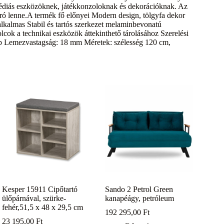
imédiás eszközöknek, játékkonzoloknak és dekorációknak. Az
varó lenne.A termék fő előnyei Modern design, tölgyfa dekor
lkalmas Stabil és tartós szerkezet melaminbevonatú
lcok a technikai eszközök áttekinthető tárolásához Szerelési
ap Lemezvastagság: 18 mm Méretek: szélesség 120 cm,
Kesper 15911 Cipőtartó
Sando 2 Petrol Green
ülőpárnával, szürke-
kanapéágy, petróleum
fehér,51,5 x 48 x 29,5 cm
192 295,00
Ft
23 195,00
Ft