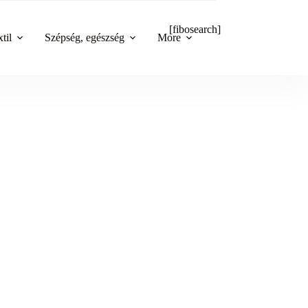
[fibosearch]
til
Szépség, egészség
More