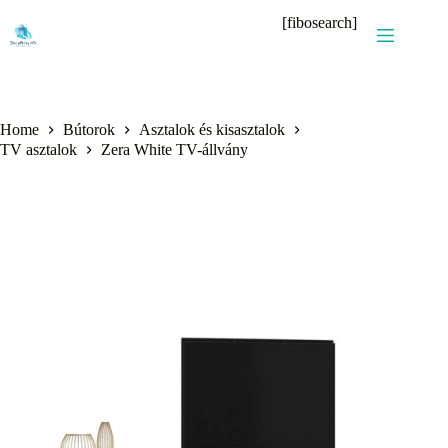
Skip
[fibosearch]
to
content
Home
Bútorok
Asztalok és kisasztalok
TV asztalok
Zera White TV-állvány