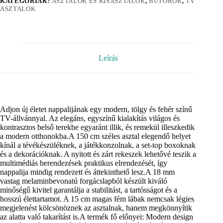
KATEGÓRIÁK:
ASZTALOK ÉS KISASZTALOK
,
BÚTOROK
,
TV
ASZTALOK
Leírás
Adjon új életet nappalijának egy modern, tölgy és fehér színű
TV-állvánnyal. Az elegáns, egyszínű kialakítás világos és
kontrasztos belső terekbe egyaránt illik, és remekül illeszkedik
a modern otthonokba.A 150 cm széles asztal elegendő helyet
kínál a tévékészüléknek, a játékkonzolnak, a set-top boxoknak
és a dekorációknak. A nyitott és zárt rekeszek lehetővé teszik a
multimédiás berendezések praktikus elrendezését, így
nappalija mindig rendezett és áttekinthető lesz.A 18 mm
vastag melaminbevonatú forgácslapból készült kiváló
minőségű kivitel garantálja a stabilitást, a tartósságot és a
hosszú élettartamot. A 15 cm magas fém lábak nemcsak légies
megjelenést kölcsönöznek az asztalnak, hanem megkönnyítik
az alatta való takarítást is.A termék fő előnyei: Modern design