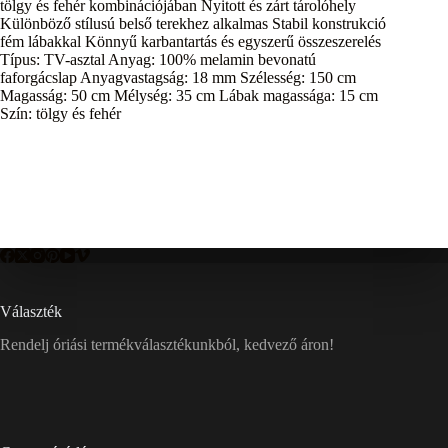
tölgy és fehér kombinációjában Nyitott és zárt tárolóhely
Különböző stílusú belső terekhez alkalmas Stabil konstrukció
fém lábakkal Könnyű karbantartás és egyszerű összeszerelés
Típus: TV-asztal Anyag: 100% melamin bevonatú
faforgácslap Anyagvastagság: 18 mm Szélesség: 150 cm
Magasság: 50 cm Mélység: 35 cm Lábak magassága: 15 cm
Szín: tölgy és fehér
Választék
Rendelj óriási termékválasztékunkból, kedvező áron!