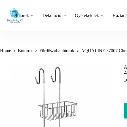
Skip
to
content
Bútorok
Dekoráció
Gyerekeknek
Háztart
Home
Bútorok
Fürdőszobabútorok
AQUALINE 37007 Chrom li
A
2
1