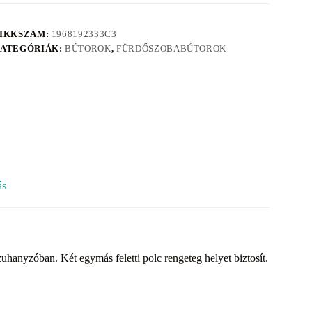
IKKSZÁM:
1968192333C3
ATEGÓRIÁK:
BÚTOROK
,
FÜRDŐSZOBABÚTOROK
ás
zuhanyzóban. Két egymás feletti polc rengeteg helyet biztosít.