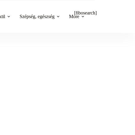
[fibosearch]
til
Szépség, egészség
More