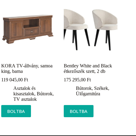
KORA TV-állvány, samoa
Bentley White and Black
king, barna
étkezőszék szett, 2 db
119 045,00
Ft
175 295,00
Ft
Asztalok és
Bútorok
,
Székek
,
kisasztalok
,
Bútorok
,
Ülőgarnitúra
TV asztalok
BOLTBA
BOLTBA