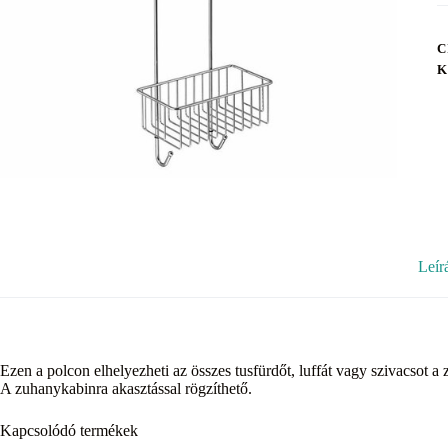
C
K
Leír
Ezen a polcon elhelyezheti az összes tusfürdőt, luffát vagy szivacsot a 
A zuhanykabinra akasztással rögzíthető.
Kapcsolódó termékek