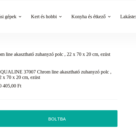
ási gépek
Kert és hobbi
Konyha és étkező
Lakástex
ne akasztható zuhanyzó polc , 22 x 70 x 20 cm, ezüst
QUALINE 37007 Chrom line akasztható zuhanyzó polc ,
2 x 70 x 20 cm, ezüst
0 405,00
Ft
BOLTBA