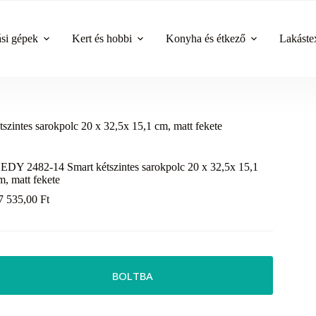
ási gépek
Kert és hobbi
Konyha és étkező
Lakástex
intes sarokpolc 20 x 32,5x 15,1 cm, matt fekete
EDY 2482-14 Smart kétszintes sarokpolc 20 x 32,5x 15,1
m, matt fekete
7 535,00
Ft
BOLTBA