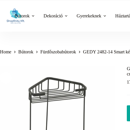
Skip
to
content
Bútorok
Dekoráció
Gyerekeknek
Háztart
Home
Bútorok
Fürdőszobabútorok
GEDY 2482-14 Smart kétsz
G
c
1