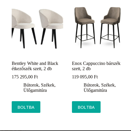
Bentley White and Black
Enox Cappuccino bárszék
étkezőszék szett, 2 db
szett, 2 db
175 295,00
Ft
119 095,00
Ft
Bútorok
,
Székek
,
Bútorok
,
Székek
,
Ülőgarnitúra
Ülőgarnitúra
BOLTBA
BOLTBA