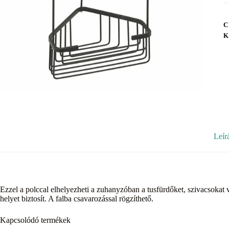
C
K
Leír
Ezzel a polccal elhelyezheti a zuhanyzóban a tusfürdőket, szivacsokat 
helyet biztosít. A falba csavarozással rögzíthető.
Kapcsolódó termékek