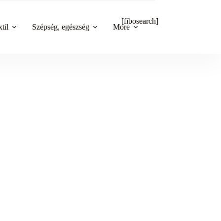
[fibosearch]
til
Szépség, egészség
More