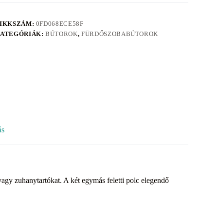
IKKSZÁM:
0FD068ECE58F
ATEGÓRIÁK:
BÚTOROK
,
FÜRDŐSZOBABÚTOROK
ás
vagy zuhanytartókat. A két egymás feletti polc elegendő