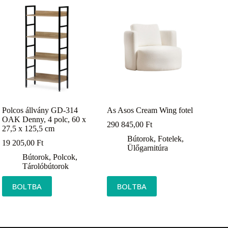
Polcos állvány GD-314
As Asos Cream Wing fotel
OAK Denny, 4 polc, 60 x
290 845,00
Ft
27,5 x 125,5 cm
Bútorok
,
Fotelek
,
19 205,00
Ft
Ülőgarnitúra
Bútorok
,
Polcok
,
Tárolóbútorok
BOLTBA
BOLTBA