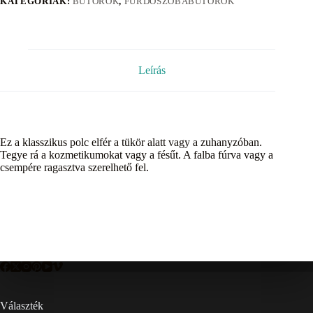
KATEGÓRIÁK:
BÚTOROK
,
FÜRDŐSZOBABÚTOROK
Leírás
Ez a klasszikus polc elfér a tükör alatt vagy a zuhanyzóban.
Tegye rá a kozmetikumokat vagy a fésűt. A falba fúrva vagy a
csempére ragasztva szerelhető fel.
Választék