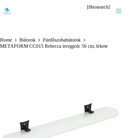
Skip
[fibosearch]
to
content
Home
Bútorok
Fürdőszobabútorok
METAFORM CC015 Rebecca üvegpolc 56 cm, fekete