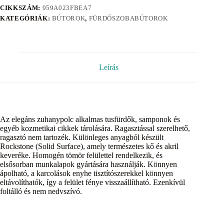
CIKKSZÁM:
959A023FBEA7
KATEGÓRIÁK:
BÚTOROK
,
FÜRDŐSZOBABÚTOROK
Leírás
Az elegáns zuhanypolc alkalmas tusfürdők, samponok és
egyéb kozmetikai cikkek tárolására. Ragasztással szerelhető,
ragasztó nem tartozék. Különleges anyagból készült
Rockstone (Solid Surface), amely természetes kő és akril
keveréke. Homogén tömör felülettel rendelkezik, és
elsősorban munkalapok gyártására használják. Könnyen
ápolható, a karcolások enyhe tisztítószerekkel könnyen
eltávolíthatók, így a felület fénye visszaállítható. Ezenkívül
foltálló és nem nedvszívó.