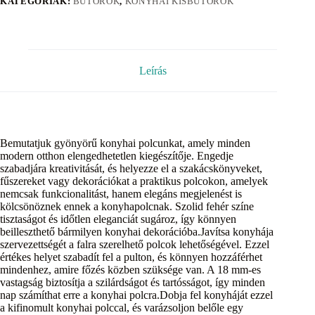
KATEGÓRIÁK:
BÚTOROK
,
KONYHAI KISBÚTOROK
Leírás
Bemutatjuk gyönyörű konyhai polcunkat, amely minden
modern otthon elengedhetetlen kiegészítője. Engedje
szabadjára kreativitását, és helyezze el a szakácskönyveket,
fűszereket vagy dekorációkat a praktikus polcokon, amelyek
nemcsak funkcionalitást, hanem elegáns megjelenést is
kölcsönöznek ennek a konyhapolcnak. Szolid fehér színe
tisztaságot és időtlen eleganciát sugároz, így könnyen
beilleszthető bármilyen konyhai dekorációba.Javítsa konyhája
szervezettségét a falra szerelhető polcok lehetőségével. Ezzel
értékes helyet szabadít fel a pulton, és könnyen hozzáférhet
mindenhez, amire főzés közben szüksége van. A 18 mm-es
vastagság biztosítja a szilárdságot és tartósságot, így minden
nap számíthat erre a konyhai polcra.Dobja fel konyháját ezzel
a kifinomult konyhai polccal, és varázsoljon belőle egy