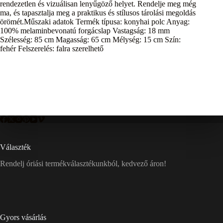
rendezetlen és vizuálisan lenyűgöző helyet. Rendelje meg még
ma, és tapasztalja meg a praktikus és stílusos tárolási megoldás
örömét.Műszaki adatok Termék típusa: konyhai polc Anyag:
100% melaminbevonatú forgácslap Vastagság: 18 mm
Szélesség: 85 cm Magasság: 65 cm Mélység: 15 cm Szín:
fehér Felszerelés: falra szerelhető
Választék
Rendelj óriási termékválasztékunkból, kedvező áron!
Gyors vásárlás