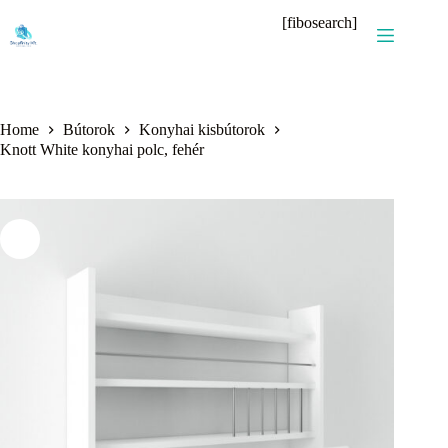
Skip
[fibosearch]
to
content
Home
Bútorok
Konyhai kisbútorok
Knott White konyhai polc, fehér