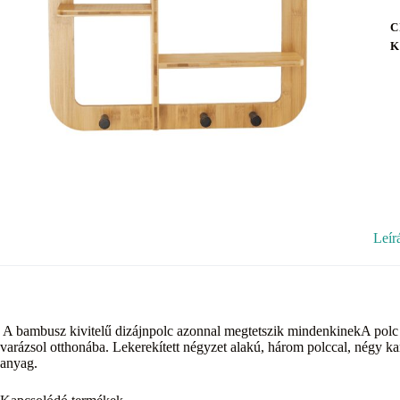
C
K
Leír
A bambusz kivitelű dizájnpolc azonnal megtetszik mindenkinekA polc fel
varázsol otthonába. Lekerekített négyzet alakú, három polccal, négy
anyag.