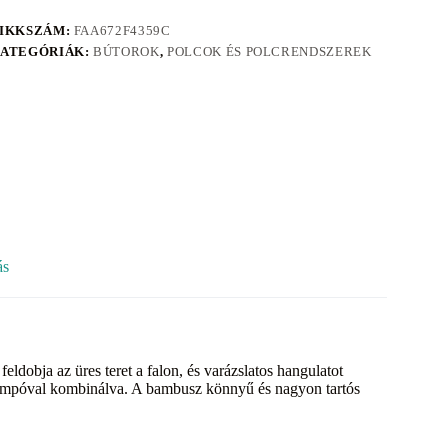
IKKSZÁM:
FAA672F4359C
ATEGÓRIÁK:
BÚTOROK
,
POLCOK ÉS POLCRENDSZEREK
ás
dobja az üres teret a falon, és varázslatos hangulatot
 kampóval kombinálva. A bambusz könnyű és nagyon tartós