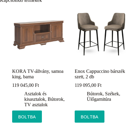
Kapcsolódó termékek
KORA TV-állvány, samoa
Enox Cappuccino bárszék
king, barna
szett, 2 db
119 045,00
Ft
119 095,00
Ft
Asztalok és
Bútorok
,
Székek
,
kisasztalok
,
Bútorok
,
Ülőgarnitúra
TV asztalok
BOLTBA
BOLTBA