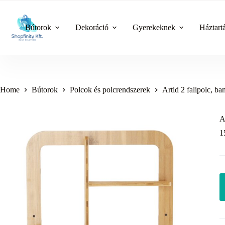
Skip
to
content
Bútorok
Dekoráció
Gyerekeknek
Háztart
Home
Bútorok
Polcok és polcrendszerek
Artid 2 falipolc, b
A
1