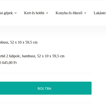
ási gépek
Kert és hobbi
Konyha és étkező
Lakástex
ambusz, 52 x 10 x 59,5 cm
rtid 2 falipolc, bambusz, 52 x 10 x 59,5 cm
5 645,00
Ft
BOLTBA