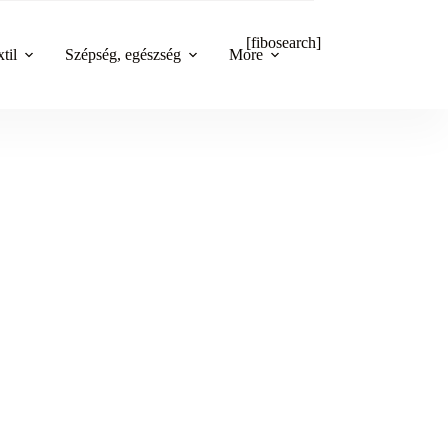
[fibosearch]
til
Szépség, egészség
More