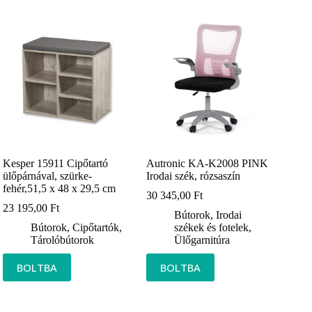
Kesper 15911 Cipőtartó
Autronic KA-K2008 PINK
ülőpárnával, szürke-
Irodai szék, rózsaszín
fehér,51,5 x 48 x 29,5 cm
30 345,00
Ft
23 195,00
Ft
Bútorok
,
Irodai
Bútorok
,
Cipőtartók
,
székek és fotelek
,
Tárolóbútorok
Ülőgarnitúra
BOLTBA
BOLTBA