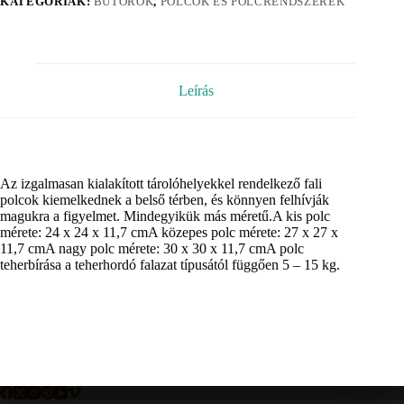
KATEGÓRIÁK:
BÚTOROK
,
POLCOK ÉS POLCRENDSZEREK
Leírás
Az izgalmasan kialakított tárolóhelyekkel rendelkező fali
polcok kiemelkednek a belső térben, és könnyen felhívják
magukra a figyelmet. Mindegyikük más méretű.A kis polc
mérete: 24 x 24 x 11,7 cmA közepes polc mérete: 27 x 27 x
11,7 cmA nagy polc mérete: 30 x 30 x 11,7 cmA polc
teherbírása a teherhordó falazat típusától függően 5 – 15 kg.