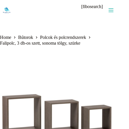
Skip
[fibosearch]
to
content
Home
Bútorok
Polcok és polcrendszerek
Falipolc, 3 db-os szett, sonoma tölgy, szürke