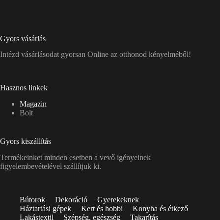
Gyors vásárlás
Intézd vásárlásodat gyorsan Online az otthonod kényelméből!
Hasznos linkek
Magazin
Bolt
Gyors kiszállítás
Termékeinket minden esetben a vevő igényeinek
figyelembevételével szállítjuk ki.
Bútorok
Dekoráció
Gyerekeknek
Háztartási gépek
Kert és hobbi
Konyha és étkező
Lakástextil
Szépség, egészség
Takarítás