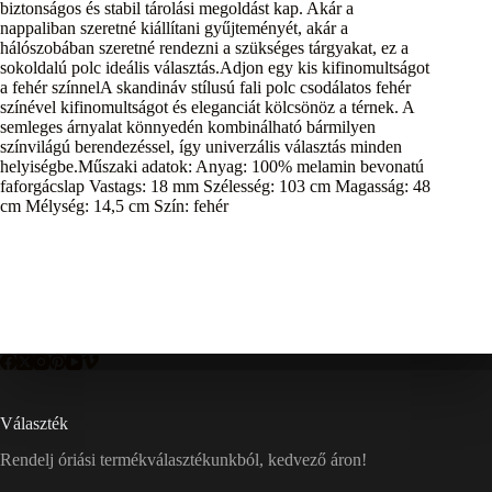
biztonságos és stabil tárolási megoldást kap. Akár a
nappaliban szeretné kiállítani gyűjteményét, akár a
hálószobában szeretné rendezni a szükséges tárgyakat, ez a
sokoldalú polc ideális választás.Adjon egy kis kifinomultságot
a fehér színnelA skandináv stílusú fali polc csodálatos fehér
színével kifinomultságot és eleganciát kölcsönöz a térnek. A
semleges árnyalat könnyedén kombinálható bármilyen
színvilágú berendezéssel, így univerzális választás minden
helyiségbe.Műszaki adatok: Anyag: 100% melamin bevonatú
faforgácslap Vastags: 18 mm Szélesség: 103 cm Magasság: 48
cm Mélység: 14,5 cm Szín: fehér
Választék
Rendelj óriási termékválasztékunkból, kedvező áron!