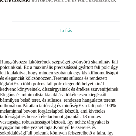
KATEGÓRIÁK:
BÚTOROK
,
POLCOK ÉS POLCRENDSZEREK
Leírás
Hangsúlyozza lakóterének szépségét gyönyörű skandináv fali
polcunkkal. Ez a maximális precizitással gyártott fali polc úgy
lett kialakítva, hogy minden szobának egy kis kifinomultságot
és eleganciát kölcsönözzen.Teremts stílusos és rendezett
légkörtEz a több polcos fali polc elegendő helyet kínál
kedvenc könyveinek, dísztárgyainak és értékes szuvenírjeinek.
Elegáns és minimalista kialakítása tökéletesen kiegészíti
bármilyen belső teret, és stílusos, rendezett hangulatot teremt
otthonában.Páratlan tartósság és minőségEz a fali polc 100%
melaminnal bevont forgácslapból készült, ami kivételes
tartósságot és hosszú élettartamot garantál. 18 mm-es
vastagsága robusztusságot biztosít, így nehéz tárgyakat is
nyugodtan elhelyezhet rajta.Könnyű felszerelés és
sokoldalúságFali polcunk könnyen felszerelhető a falra, így