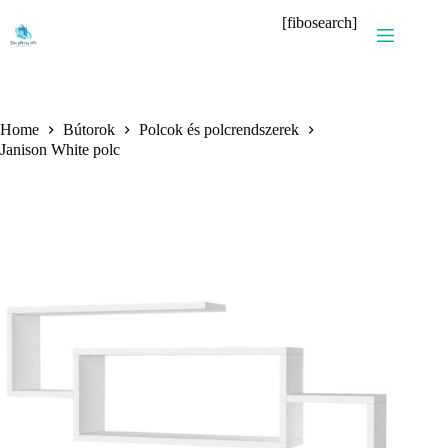
Skip
[fibosearch]
to
content
Home
Bútorok
Polcok és polcrendszerek
Janison White polc